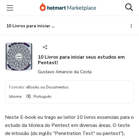
Ir
Ir
Ir
para
para
para
o
o
o
conteúdo
pagamento
rodapé
10 Livros para iniciar seus estudos em Pentest!
principal
10 Livros para iniciar seus estudos em
Pentest!
Gustavo Amancio da Costa
Formato
:
eBooks ou Documentos
Idioma
:
Português
Neste E-book eu trago ao leitor 10 livros essenciais para o
estudo da técnica do Pentest em diversas áreas. O teste
de intrusão (do inglês "Penetration Test" ou pentest"),