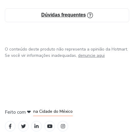
Dúvidas frequentes
O conteúdo deste produto não representa a opinião da Hotmart.
Se você vir informações inadequadas,
denuncie aqui
em Bogotá
em Amsterdam
em Madrid
na Cidade do México
Feito com
❤
em Belo Horizonte