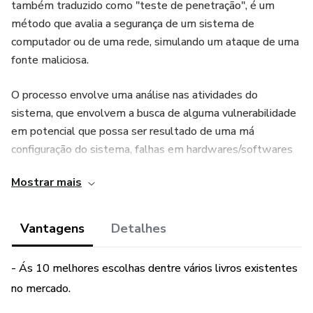
também traduzido como "teste de penetração", é um
método que avalia a segurança de um sistema de
computador ou de uma rede, simulando um ataque de uma
fonte maliciosa.
O processo envolve uma análise nas atividades do
sistema, que envolvem a busca de alguma vulnerabilidade
em potencial que possa ser resultado de uma má
configuração do sistema, falhas em hardwares/softwares
desconhecidas, deficiência no sistema operacional ou
Mostrar mais
técnicas contramedidas.
Todas as análises submetidas pelos testes escolhidos
Vantagens
Detalhes
são apresentadas no sistema, junto com uma avaliação do
seu impacto e muitas vezes com uma proposta de
- Ás 10 melhores escolhas dentre vários livros existentes
resolução ou de uma solução técnica.
no mercado.