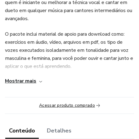
quem é iniciante ou melhorar a técnica vocal e cantar em
dueto em qualquer música para cantores intermediários ou
avançados.
O pacote inclui material de apoio para download como:
exercícios em áudio, vídeo, arquivos em pdf, os tipo de
vozes executados isoladamente em tonalidade para voz
masculina e feminina, para você poder ouvir e cantar junto e
aplicar o que está aprendendo.
Mostrar mais
Em resumo na medida em que você vai aprendendo a
cantar cada música vai aumentando o domínio da técnica
pra que você possa aplicar em qualquer música.
Acessar produto comprado
E ainda o pacote contém um módulo extra sobre
ESTRUTURAÇÃO DE VOZES. Para aqueles que querem
compreender mais a fundo como é estruturado os duetos
Conteúdo
Detalhes
nas músicas. Além dos módulos você terá mentoria ao