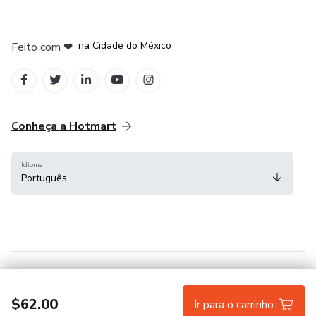
em Bogotá
em Amsterdam
em Madrid
na Cidade do México
Feito com
❤
em Belo Horizonte
Conheça a Hotmart
Idioma
Português
Central de ajuda
Termos
Privacidade
Cookies
$62.00
Ir para o carrinho