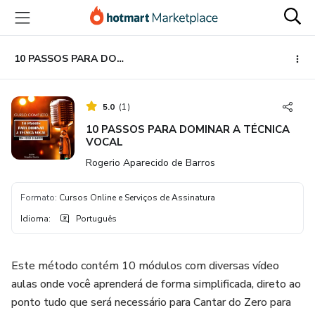
Ir
Ir
Ir
para
para
para
o
o
o
conteúdo
pagamento
rodapé
10 PASSOS PARA DOMINAR A TÉCNICA VOCAL
principal
5.0
(
1
)
10 PASSOS PARA DOMINAR A TÉCNICA
VOCAL
Rogerio Aparecido de Barros
Formato
:
Cursos Online e Serviços de Assinatura
Idioma
:
Português
Este método contém 10 módulos com diversas vídeo
aulas onde você aprenderá de forma simplificada, direto ao
ponto tudo que será necessário para Cantar do Zero para