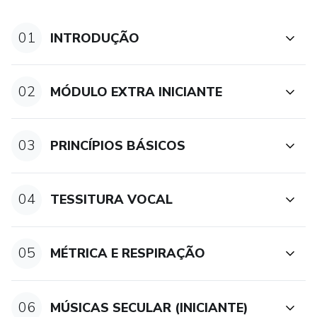
vivo semanalmente comigo onde poderei avaliar o seu
desempenho e responder suas dúvidas.
01
INTRODUÇÃO
02
MÓDULO EXTRA INICIANTE
03
PRINCÍPIOS BÁSICOS
04
TESSITURA VOCAL
05
MÉTRICA E RESPIRAÇÃO
06
MÚSICAS SECULAR (INICIANTE)