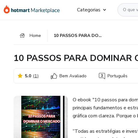
Ir
Ir
Ir
Categorias
para
para
para
o
o
o
conteúdo
pagamento
rodapé
Home
10 PASSOS PARA DOMINAR O MERCADO!
principal
10 PASSOS PARA DOMINAR 
5.0
(
1
)
Bem Avaliado
Português
O ebook "10 passos para dom
principais fundamentos e estr
gráfica com clareza. Porque o 
“Todas as estratégias e inve