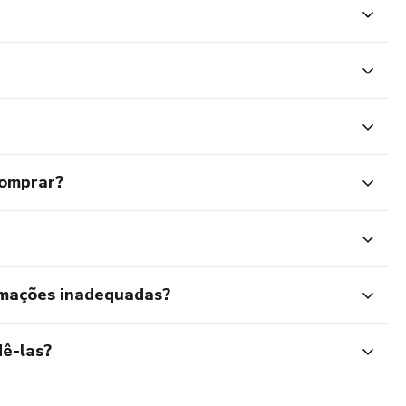
comprar?
rmações inadequadas?
ê-las?