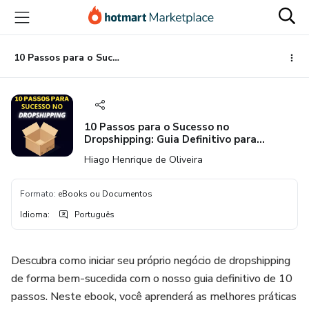
Ir
Ir
Ir
para
para
para
o
o
o
conteúdo
pagamento
rodapé
10 Passos para o Sucesso no Dropshipping: Guia Definitivo para Iniciantes
principal
10 Passos para o Sucesso no
Dropshipping: Guia Definitivo para
Iniciantes
Hiago Henrique de Oliveira
Formato
:
eBooks ou Documentos
Idioma
:
Português
Descubra como iniciar seu próprio negócio de dropshipping
de forma bem-sucedida com o nosso guia definitivo de 10
passos. Neste ebook, você aprenderá as melhores práticas