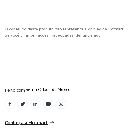
O conteúdo deste produto não representa a opinião da Hotmart.
Se você vir informações inadequadas,
denuncie aqui
em Bogotá
em Amsterdam
em Madrid
na Cidade do México
Feito com
❤
em Belo Horizonte
Conheça a Hotmart