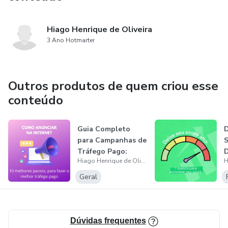
Hiago Henrique de Oliveira
3 Ano Hotmarter
Outros produtos de quem criou esse
conteúdo
Guia Completo
D
para Campanhas de
S
Tráfego Pago:
D
Hiago Henrique de Oliveira
Aumente seu Al...
Geral
Dúvidas frequentes