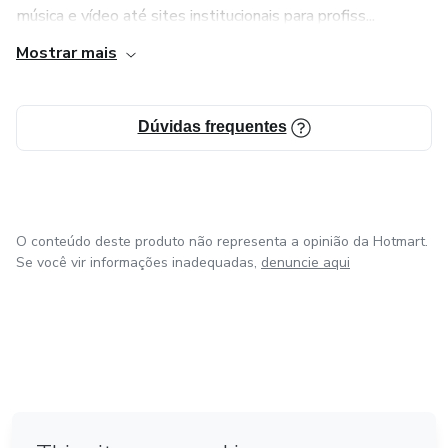
música e vídeo até sites institucionais para profiss...
Mostrar mais
Dúvidas frequentes
O conteúdo deste produto não representa a opinião da Hotmart.
Se você vir informações inadequadas,
denuncie aqui
em Bogotá
em Amsterdam
em Madrid