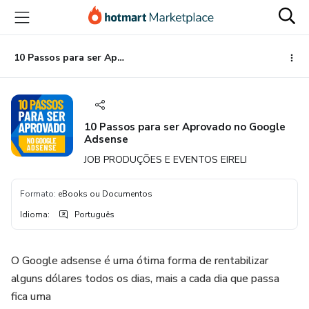
Ir
Ir
Ir
para
para
para
o
o
o
conteúdo
pagamento
rodapé
10 Passos para ser Aprovado no Google Adsense
principal
10 Passos para ser Aprovado no Google
Adsense
JOB PRODUÇÕES E EVENTOS EIRELI
Formato
:
eBooks ou Documentos
Idioma
:
Português
O Google adsense é uma ótima forma de rentabilizar
alguns dólares todos os dias, mais a cada dia que passa
fica uma