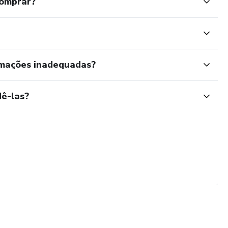
comprar?
rmações inadequadas?
ê-las?