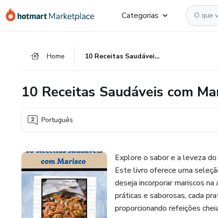
Ir
Ir
Ir
Categorias
para
para
para
o
o
o
conteúdo
pagamento
rodapé
Home
10 Receitas Saudáveis com Marisco
principal
10 Receitas Saudáveis com Ma
Português
Explore o sabor e a leveza do
Este livro oferece uma seleção
deseja incorporar mariscos na
práticas e saborosas, cada pra
proporcionando refeições chei