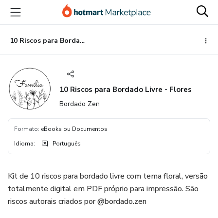
Ir
Ir
Ir
para
para
para
o
o
o
conteúdo
pagamento
rodapé
10 Riscos para Bordado Livre - Flores
principal
10 Riscos para Bordado Livre - Flores
Bordado Zen
Formato
:
eBooks ou Documentos
Idioma
:
Português
Kit de 10 riscos para bordado livre com tema floral, versão
totalmente digital em PDF próprio para impressão. São
riscos autorais criados por @bordado.zen