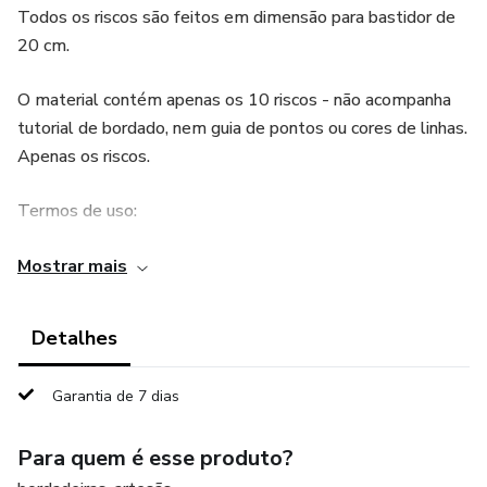
Todos os riscos são feitos em dimensão para bastidor de
20 cm.
O material contém apenas os 10 riscos - não acompanha
tutorial de bordado, nem guia de pontos ou cores de linhas.
Apenas os riscos.
Termos de uso:
Os riscos só podem ser reproduzidos em forma de
Mostrar mais
bordado.
Detalhes
É permitido fazer alterações nos riscos.
Garantia de 7 dias
É permitido comercializar bordados feitos a partir destes
riscos.
Para quem é esse produto?
Não é permitido comercializar estes riscos, tampouco