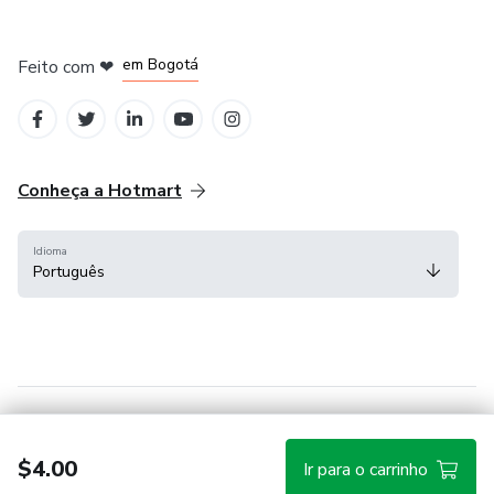
em Amsterdam
em Madrid
em Bogotá
Feito com
❤
em Belo Horizonte
na Cidade do México
Conheça a Hotmart
Idioma
Português
Central de ajuda
Termos
Privacidade
Cookies
$4.00
Ir para o carrinho