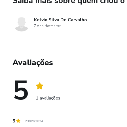
Saiba mais sobre quem criou o
Para quem quer melhorar seu a
emoções com a sabedoria dos 
Kelvin Silva De Carvalho
Para quem deseja viver com m
7 Ano Hotmarter
valores e viver uma vida mais 
Avaliações
5
1 avaliações
5
23/09/2024