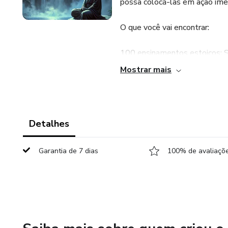
possa colocá-las em ação im
O que você vai encontrar:
100 ensinamentos estoicos: S
Epicteto.
Mostrar mais
Aplicações práticas: Como apli
produtiva.
Detalhes
Exercícios práticos: Atividades
promovendo mudanças reais n
Garantia de 7 dias
100% de avaliaçõe
Para quem é este produto?
Para quem busca equilíbrio em
mais tranquilidade e autocontr