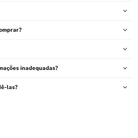
comprar?
rmações inadequadas?
ê-las?