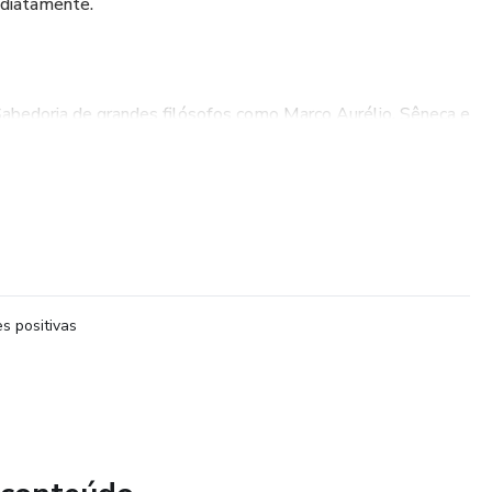
ediatamente.
abedoria de grandes filósofos como Marco Aurélio, Sêneca e
car cada dica no seu dia a dia para uma vida mais equilibrada e
 que irão te ajudar a internalizar os princípios do estoicismo,
o seu comportamento e mentalidade.
s positivas
ocional: Se você deseja enfrentar os desafios da vida com
ole, este guia é para você.