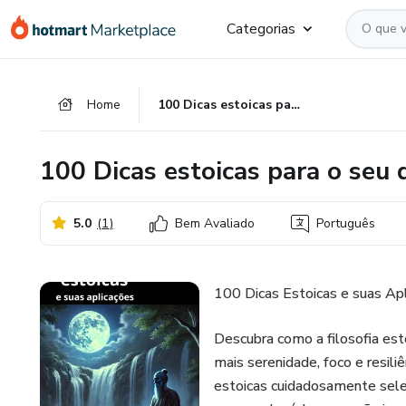
Ir
Ir
Ir
Categorias
para
para
para
o
o
o
conteúdo
pagamento
rodapé
Home
100 Dicas estoicas para o seu dia a dia
principal
100 Dicas estoicas para o seu d
5.0
(
1
)
Bem Avaliado
Português
100 Dicas Estoicas e suas Ap
Descubra como a filosofia esto
mais serenidade, foco e resili
estoicas cuidadosamente sele