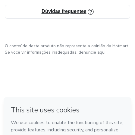
Dúvidas frequentes
O conteúdo deste produto não representa a opinião da Hotmart.
Se você vir informações inadequadas,
denuncie aqui
em Amsterdam
em Madrid
em Bogotá
Feito com
❤
em Belo Horizonte
na Cidade do México