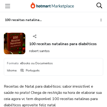
Ir
Ir
Ir
para
para
para
o
o
o
conteúdo
pagamento
rodapé
100 receitas natalinas para diabéticos
principal
100 receitas natalinas para diabéticos
robert santos
Formato
:
eBooks ou Documentos
Idioma
:
Português
Receitas de Natal para diabéticos: sabor irresistível e
saúde no prato! Chega de restrição na hora de elaborar sua
ceia agora vc tem disponível 100 receitas natalinas para
diabéticos aproveite feliz natal