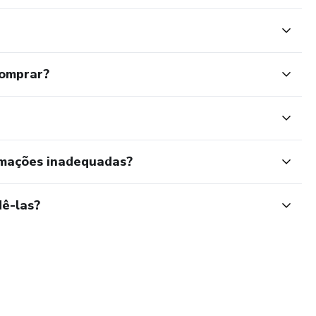
comprar?
rmações inadequadas?
ê-las?