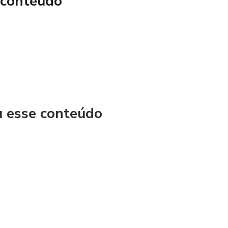
 conteúdo
ainda estão perdidos em conteúdos extensos e pouco
m foco, revisar com rapidez e avançar com confiança.
 concursos públicos na área de comunicação, este material
ais resultado.
u esse conteúdo
 comece a estudar com quem entende o que realmente cai na