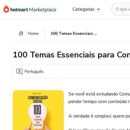
Ir
Ir
Ir
Categorias
para
para
para
o
o
o
conteúdo
pagamento
rodapé
Home
100 Temas Essenciais para Concursos
principal
100 Temas Essenciais para Co
Português
Se você está estudando Comuni
perder tempo com conteúdo r
A verdade é simples: quem pa