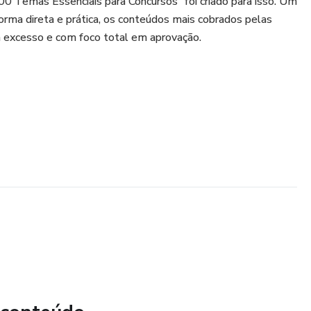
100 Temas Essenciais para Concursos” foi criado para isso. Um
orma direta e prática, os conteúdos mais cobrados pelas
 excesso e com foco total em aprovação.
de revisar
cação explicadas de forma clara
sessoria de imprensa e comunicação organizacional
atuais cobrados em prova
 para estudar o que realmente importa
e comunicação social completa, ideal para quem quer ganhar
 e chegar mais preparado no dia da prova.