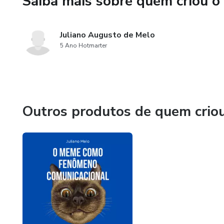
Saiba mais sobre quem criou o
Enquanto muitos candidatos 
práticos, você pode estudar co
Juliano Augusto de Melo
5 Ano Hotmarter
Se o seu objetivo é passar em
encurta o caminho.
Menos dúvida. Mais clareza. M
Outros produtos de quem crio
Garanta agora o seu acesso e
prova.