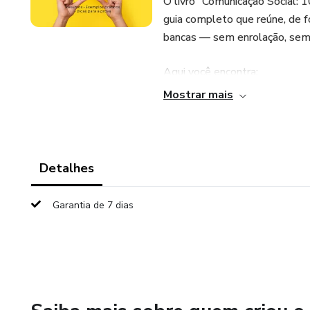
O livro “Comunicação Social: 
guia completo que reúne, de f
bancas — sem enrolação, sem
Aqui você encontra:
Mostrar mais
✔ Resumos objetivos e fáceis 
✔ Principais teorias da comuni
Detalhes
✔ Conteúdos de jornalismo, as
Garantia de 7 dias
✔ Marketing digital e temas 
✔ Direcionamento estratégico
Funciona como uma apostila d
tempo, aumentar o desempenho