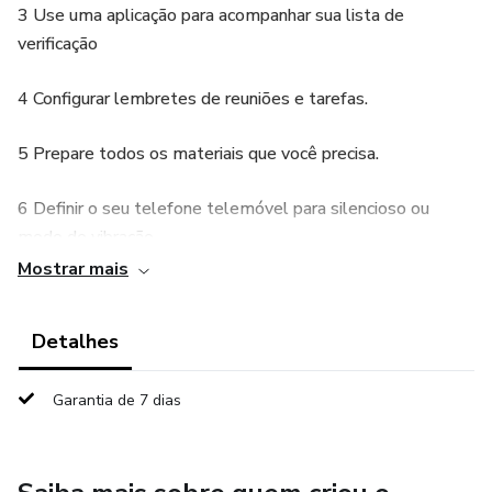
3 Use uma aplicação para acompanhar sua lista de
verificação
4 Configurar lembretes de reuniões e tarefas.
5 Prepare todos os materiais que você precisa.
6 Definir o seu telefone telemóvel para silencioso ou
modo de vibração.
Mostrar mais
7 Tenha um SIM pessoal e um SIM de trabalho.
Detalhes
8 Escolha toques neutros.
9 mensagens e toques de lembrete curtos são o melhor.
Garantia de 7 dias
10 Gerencie as suas configurações de e-mail.