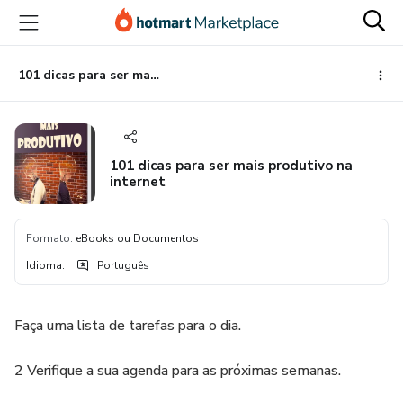
Ir
Ir
Ir
para
para
para
o
o
o
conteúdo
pagamento
rodapé
101 dicas para ser mais produtivo na internet
principal
101 dicas para ser mais produtivo na
internet
Formato
:
eBooks ou Documentos
Idioma
:
Português
Faça uma lista de tarefas para o dia.
2 Verifique a sua agenda para as próximas semanas.