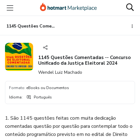
Ir
Ir
Ir
para
para
para
o
o
o
conteúdo
pagamento
rodapé
1145 Questões Comentadas -- Concurso Unificado da Justiça Eleitoral 2024
principal
1145 Questões Comentadas -- Concurso
Unificado da Justiça Eleitoral 2024
Wendel Luiz Machado
Formato
:
eBooks ou Documentos
Idioma
:
Português
1. São 1145 questões feitas com muita dedicação
comentadas questão por questão para contemplar todo o
conteúdo programático previsto em no edital de Direito