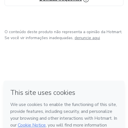
O conteúdo deste produto não representa a opinião da Hotmart.
Se você vir informações inadequadas,
denuncie aqui
em Amsterdam
em Madrid
em Bogotá
Feito com
❤
em Belo Horizonte
na Cidade do México
Conheça a Hotmart