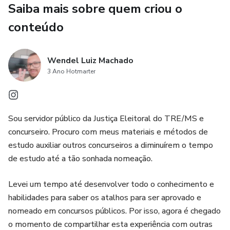
Saiba mais sobre quem criou o
errada anular uma correta fará toda a diferença na
conteúdo
composição da nota final.
4. O material é completo, sem devaneio jurídico, sem
Wendel Luiz Machado
enrolação desnecessária. Foi feito na medida para você
3 Ano Hotmarter
entender, aprender e acertar as questões de prova. Traz
tudo o que já foi cobrado em inúmeros concursos da Justiça
Eleitoral, de uma maneira clara e compreensível, sem
rebuscar onde não há necessidade;
Sou servidor público da Justiça Eleitoral do TRE/MS e
concurseiro. Procuro com meus materiais e métodos de
5. Permite que você identifique todos os assuntos do
estudo auxiliar outros concurseiros a diminuírem o tempo
edital que mais são abordados nas provas de Direito
de estudo até a tão sonhada nomeação.
Eleitoral. Você identificará a incidência, a repetição de
questões, a profundidade e a forma como as questões
Levei um tempo até desenvolver todo o conhecimento e
trazem os comandos dos enunciados etc. A sua prova está
habilidades para saber os atalhos para ser aprovado e
literalmente mapeada. Isso preparará você para todos os
nomeado em concursos públicos. Por isso, agora é chegado
cenários e evitará surpresas desagradáveis na sua prova;
o momento de compartilhar esta experiência com outras