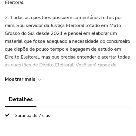
Eleitoral.
2. Todas as questões possuem comentários feitos por
mim. Sou servidor da Justiça Eleitoral lotado em Mato
Grosso do Sul desde 2021 e pensei em elaborar um
material que fosse adequado a necessidade do concurseiro
que dispõe de pouco tempo e bagagem de estudo em
Direito Eleitoral, mas que precisa entender e acertar todas
as questões de Direito Eleitoral. Você será capaz de
identificar o motivo pelo qual a questão estará correta ou
Mostrar mais
errada.
3. Não dá pra ser categórico, mas ouso arriscar que dada a
Detalhes
elevada concorrência que será verificada no concurso
Unificado da Justiça Eleitoral, a(o) candidata(o) que errar 1
Garantia de 7 dias
única questão de Direito Eleitoral, infelizmente, correrá o
risco de ficar de fora da lista de futuros nomeados. Mesmo
Direito Eleitoral tendo peso 1, o fato de uma questão