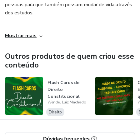
pessoas para que também possam mudar de vida através
dos estudos.
Desenvolvo materiais direcionados para concurseiros que
Mostrar mais
não querem perder tempo e vão disputar as vagas nos
próximos certames públicos.
Outros produtos de quem criou esse
conteúdo
Flash Cards de
C
Direito
E
Constitucional
q
Wendel Luiz Machado
W
para Concursos de
c
TRE-...
Direito
Dúvidas frequentes