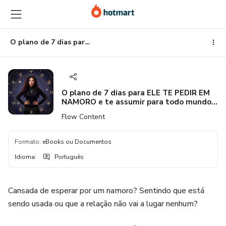
Ir
Ir
Ir
para
para
para
o
o
o
conteúdo
pagamento
rodapé
O plano de 7 dias para ELE TE PEDIR EM NAMORO e te assumir para todo mundo 🔥
principal
O plano de 7 dias para ELE TE PEDIR EM
NAMORO e te assumir para todo mundo
🔥
Flow Content
Formato
:
eBooks ou Documentos
Idioma
:
Português
Cansada de esperar por um namoro? Sentindo que está
sendo usada ou que a relação não vai a lugar nenhum?