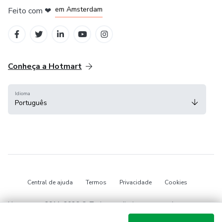
em Amsterdam
Feito com
❤
em Belo Horizonte
na Cidade do México
em Bogotá
Conheça a Hotmart
Idioma
Português
Central de ajuda
Termos
Privacidade
Cookies
Hotmart — 2011-2026 © Todos os direitos reservados.