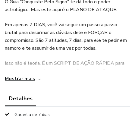
O Guia "Conquiste Pelo Signo" te dá todo o poder
astrológico. Mas este aqui é o PLANO DE ATAQUE.
Em apenas 7 DIAS, você vai seguir um passo a passo
brutal para desarmar as dúvidas dele e FORÇAR o
compromisso. São 7 atitudes, 7 dias, para ele te pedir em
namoro e te assumir de uma vez por todas.
Isso não é teoria. É um SCRIPT DE AÇÃO RÁPIDA para
você ter o resultado que merece. Sem enrolação, sem
Mostrar mais
mimimi. Apenas o que funciona para ele te assumir e te
querer como namorada em 7 dias.
Detalhes
Garantia de 7 dias