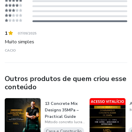
1
07/09/2025
Muito simples
CACIO
Outros produtos de quem criou esse
conteúdo
13 Concrete Mix
A
Designs 35MPa –
Practical Guide
Método concreto lucrativo
Casa e Construção