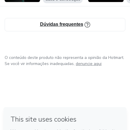
Dúvidas frequentes
O conteúdo deste produto não representa a opinião da Hotmart.
Se você vir informações inadequadas,
denuncie aqui
em Bogotá
em Amsterdam
em Madrid
na Cidade do México
Feito com
❤
em Belo Horizonte