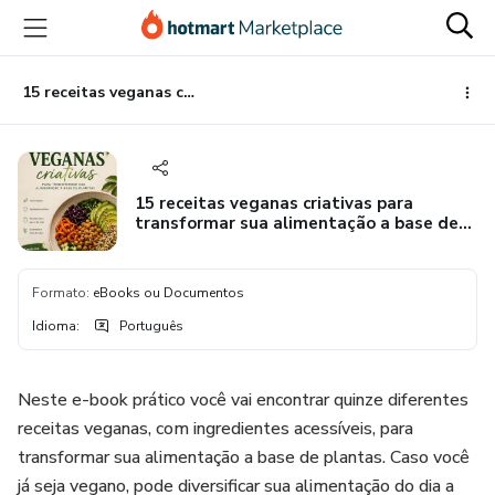
Ir
Ir
Ir
para
para
para
o
o
o
conteúdo
pagamento
rodapé
15 receitas veganas criativas para transformar sua alimentação a base de plantas
principal
15 receitas veganas criativas para
transformar sua alimentação a base de
plantas
Formato
:
eBooks ou Documentos
Idioma
:
Português
Neste e-book prático você vai encontrar quinze diferentes
receitas veganas, com ingredientes acessíveis, para
transformar sua alimentação a base de plantas. Caso você
já seja vegano, pode diversificar sua alimentação do dia a