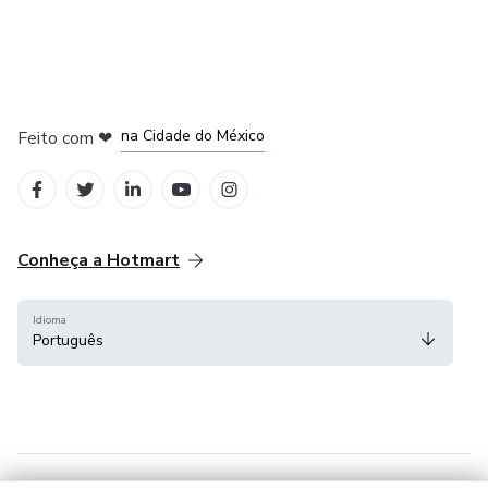
em Bogotá
em Amsterdam
em Madrid
na Cidade do México
Feito com
❤
em Belo Horizonte
Conheça a Hotmart
Idioma
Português