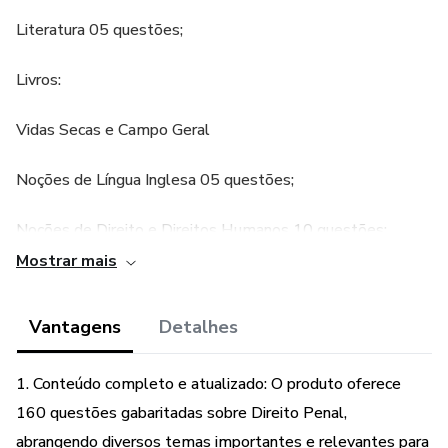
Literatura 05 questões;
Livros:
Vidas Secas e Campo Geral
Noções de Língua Inglesa 05 questões;
Noções de Direito e Direitos Humanos 10 questões;
Mostrar mais
Raciocínio Lógico-Matemático 10 questões;
Vantagens
Detalhes
Ig: bizuconcursop
1. Conteúdo completo e atualizado: O produto oferece
160 questões gabaritadas sobre Direito Penal,
abrangendo diversos temas importantes e relevantes para