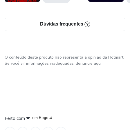
Dúvidas frequentes
O conteúdo deste produto não representa a opinião da Hotmart.
Se você vir informações inadequadas,
denuncie aqui
em Amsterdam
em Madrid
em Bogotá
Feito com
❤
em Belo Horizonte
na Cidade do México