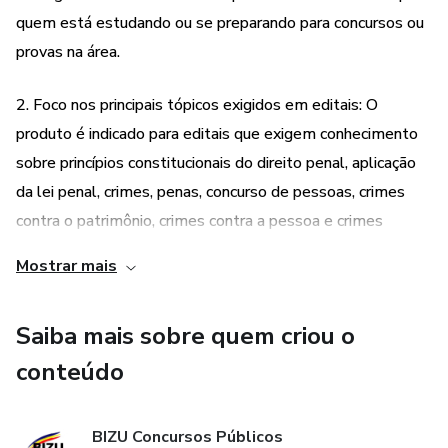
quem está estudando ou se preparando para concursos ou
provas na área.
2. Foco nos principais tópicos exigidos em editais: O
produto é indicado para editais que exigem conhecimento
sobre princípios constitucionais do direito penal, aplicação
da lei penal, crimes, penas, concurso de pessoas, crimes
contra o patrimônio, crimes contra a pessoa e crimes
praticados por funcionários públicos contra a administração
Mostrar mais
em geral. Dessa forma, o conteúdo está alinhado com as
exigências mais comuns encontradas nesses editais.
Saiba mais sobre quem criou o
3. Questões gabaritadas: Todas as questões presentes no
conteúdo
produto estão gabaritadas, ou seja, possuem respostas
corretas e explicação detalhada sobre o porquê de cada
BIZU Concursos Públicos