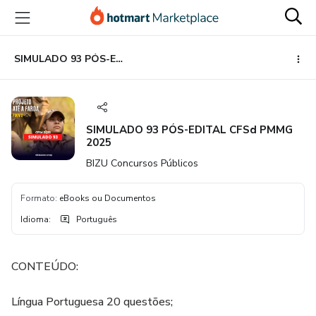
Ir
Ir
Ir
para
para
para
o
o
o
conteúdo
pagamento
rodapé
SIMULADO 93 PÓS-EDITAL CFSd PMMG 2025
principal
SIMULADO 93 PÓS-EDITAL CFSd PMMG
2025
BIZU Concursos Públicos
Formato
:
eBooks ou Documentos
Idioma
:
Português
CONTEÚDO:
Língua Portuguesa 20 questões;