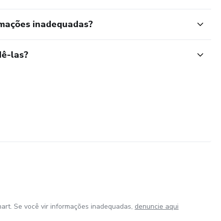
rmações inadequadas?
ê-las?
art. Se você vir informações inadequadas,
denuncie aqui