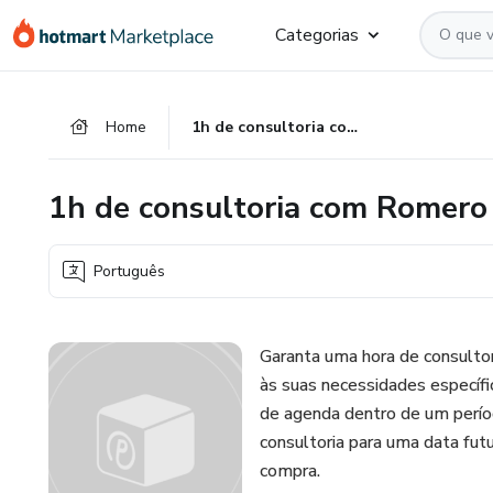
Ir
Ir
Ir
Categorias
para
para
para
o
o
o
conteúdo
pagamento
rodapé
Home
1h de consultoria com Romero Souza
principal
1h de consultoria com Romero
Português
Garanta uma hora de consulto
às suas necessidades específi
de agenda dentro de um períod
consultoria para uma data fut
compra.