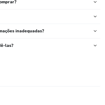
comprar?
rmações inadequadas?
ê-las?