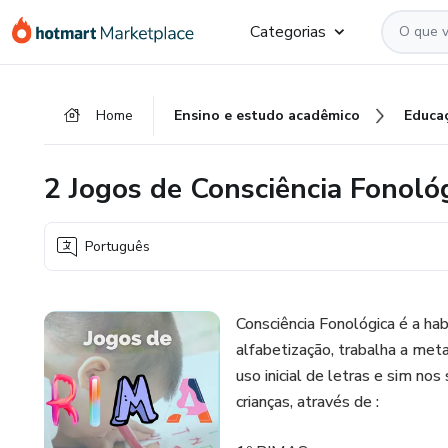
Ir
Ir
Ir
Categorias
para
para
para
o
o
o
conteúdo
pagamento
rodapé
Home
Ensino e estudo acadêmico
Educa
principal
2 Jogos de Consciência Fonol
Português
Consciência Fonológica é a hab
alfabetização, trabalha a met
uso inicial de letras e sim no
crianças, através de :