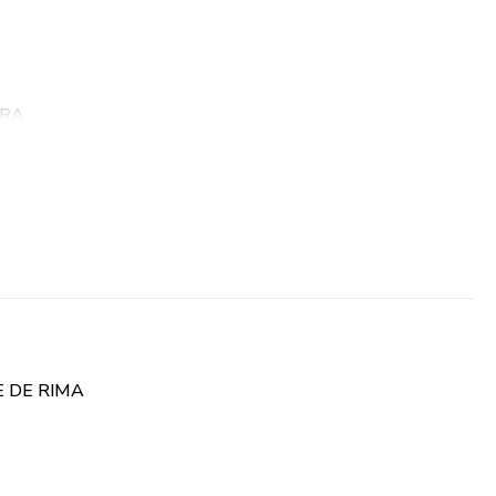
VRA
A
 PDF tem o objetivo de trabalhar apenas a habilidade de
 DE RIMA