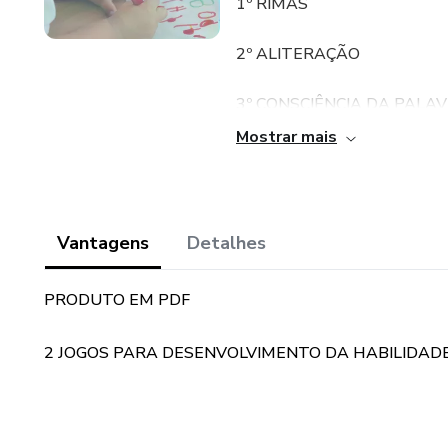
1º RIMAS
2º ALITERAÇÃO
3º CONSCIÊNCIA DA PALA
Mostrar mais
4º CONSCIÊNCIA SILÁBICA
5º CONSCIÊNCIA FONÊMIC
Vantagens
Detalhes
Atenção:
PRODUTO EM PDF
Estes dois primeiros jogos em
Rima.
2 JOGOS PARA DESENVOLVIMENTO DA HABILIDADE