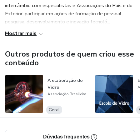
intercâmbio com especialistas e Associações do País e do
Exterior, participar em ações de formação de pessoal,
pesquisa, desenvolvimento e inovação tecnoló...
Mostrar mais
Outros produtos de quem criou esse
conteúdo
A elaboração do
E
Vidro
Associação Brasileira de Cerâmica
Geral
Dúvidas frequentes