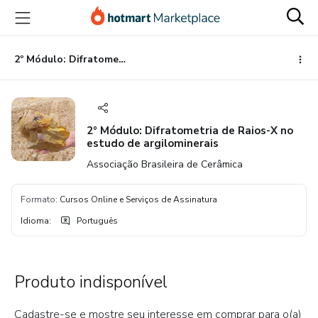
Ir
Ir
Ir
para
para
para
o
o
o
conteúdo
pagamento
rodapé
2º Módulo: Difratometria de Raios-X no estudo de argilominerais
principal
2º Módulo: Difratometria de Raios-X no
estudo de argilominerais
Associação Brasileira de Cerâmica
Formato
:
Cursos Online e Serviços de Assinatura
Idioma
:
Português
Produto indisponível
Cadastre-se e mostre seu interesse em comprar para o(a)