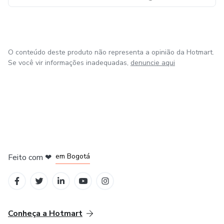
O conteúdo deste produto não representa a opinião da Hotmart.
Se você vir informações inadequadas,
denuncie aqui
em Amsterdam
em Madrid
em Bogotá
Feito com
❤
em Belo Horizonte
na Cidade do México
Conheça a Hotmart