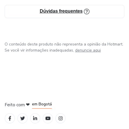
Dúvidas frequentes
O conteúdo deste produto não representa a opinião da Hotmart.
Se você vir informações inadequadas,
denuncie aqui
em Amsterdam
em Madrid
em Bogotá
Feito com
❤
em Belo Horizonte
na Cidade do México