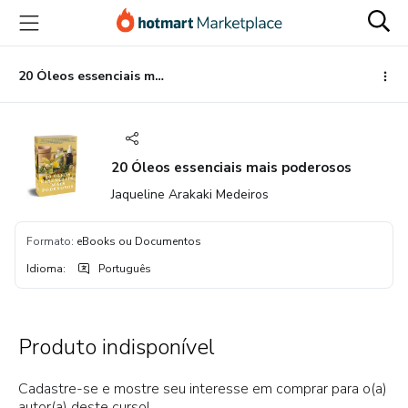
Ir
Ir
Ir
para
para
para
o
o
o
conteúdo
pagamento
rodapé
20 Óleos essenciais mais poderosos
principal
20 Óleos essenciais mais poderosos
Jaqueline Arakaki Medeiros
Formato
:
eBooks ou Documentos
Idioma
:
Português
Produto indisponível
Cadastre-se e mostre seu interesse em comprar para o(a)
autor(a) deste curso!