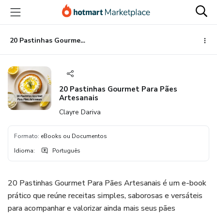
Ir
Ir
Ir
para
para
para
o
o
o
conteúdo
pagamento
rodapé
20 Pastinhas Gourmet Para Pães Artesanais
principal
20 Pastinhas Gourmet Para Pães
Artesanais
Clayre Dariva
Formato
:
eBooks ou Documentos
Idioma
:
Português
20 Pastinhas Gourmet Para Pães Artesanais é um e-book
prático que reúne receitas simples, saborosas e versáteis
para acompanhar e valorizar ainda mais seus pães