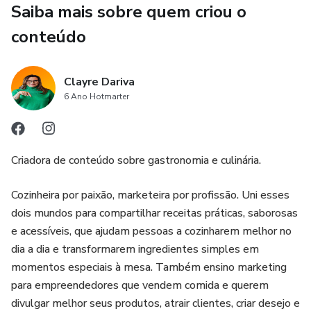
Saiba mais sobre quem criou o
É um material direto, fácil de aplicar e perfeito para quem
deseja complementar pães artesanais com
conteúdo
acompanhamentos deliciosos, seja para a família, para
receber ou até mesmo para criar experiências
Clayre Dariva
gastronômicas especiais.
6 Ano Hotmarter
Criadora de conteúdo sobre gastronomia e culinária.
Cozinheira por paixão, marketeira por profissão. Uni esses
dois mundos para compartilhar receitas práticas, saborosas
e acessíveis, que ajudam pessoas a cozinharem melhor no
dia a dia e transformarem ingredientes simples em
momentos especiais à mesa. Também ensino marketing
para empreendedores que vendem comida e querem
divulgar melhor seus produtos, atrair clientes, criar desejo e