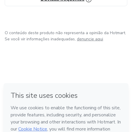
O conteúdo deste produto não representa a opinião da Hotmart.
Se você vir informações inadequadas,
denuncie aqui
em Bogotá
em Amsterdam
em Madrid
na Cidade do México
Feito com
❤
em Belo Horizonte
Conheça a Hotmart