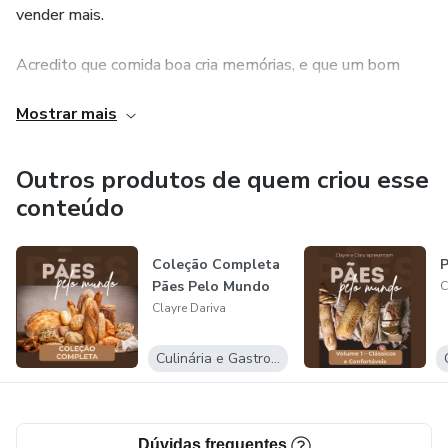
vender mais.
Acredito que comida boa cria memórias, e que um bom
posicionamento transforma talento na cozinha em negócio
Mostrar mais
de verdade.
Outros produtos de quem criou esse
conteúdo
Coleção Completa
P
Pães Pelo Mundo
C
Clayre Dariva
Culinária e Gastronomia
Dúvidas frequentes