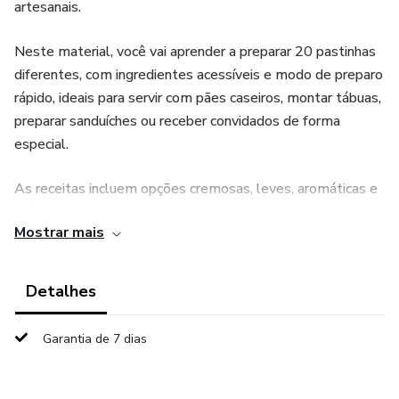
artesanais.
Neste material, você vai aprender a preparar 20 pastinhas
diferentes, com ingredientes acessíveis e modo de preparo
rápido, ideais para servir com pães caseiros, montar tábuas,
preparar sanduíches ou receber convidados de forma
especial.
As receitas incluem opções cremosas, leves, aromáticas e
clássicas, permitindo criar combinações variadas e
Mostrar mais
transformar pães simples em experiências mais
sofisticadas e saborosas.
Detalhes
O e-book também traz sugestões de combinações com
diferentes tipos de pães, ajudando a explorar novos
Garantia de 7 dias
sabores e ampliar as possibilidades na cozinha de forma
prática.