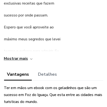
exclusivas receitas que fazem
sucesso por onde passam.
Espero que você aproveite ao
máximo meus segredos que levei
tempo e esforço para adquirir. Eu
Mostrar mais
preparei tudo com muito carinho
Vantagens
Detalhes
pensando no seu sucesso
Ter em mãos um ebook com os geladinhos que são um
sucesso em Foz do Iguaçu. Que esta entre as cidades mais
turisticas do mundo.