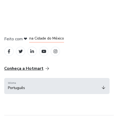
em Bogotá
em Amsterdam
em Madrid
na Cidade do México
Feito com
❤
em Belo Horizonte
Conheça a Hotmart
Idioma
Português