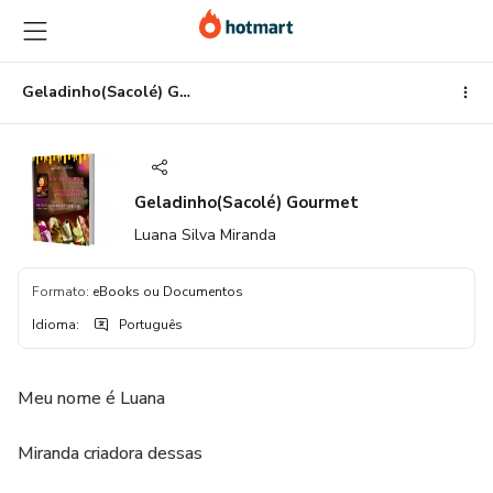
Ir
Ir
Ir
para
para
para
o
o
o
conteúdo
pagamento
rodapé
Geladinho(Sacolé) Gourmet
principal
Geladinho(Sacolé) Gourmet
Luana Silva Miranda
Formato
:
eBooks ou Documentos
Idioma
:
Português
Meu nome é Luana
Miranda criadora dessas