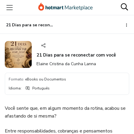
Ir
Ir
Ir
para
para
para
o
o
o
conteúdo
pagamento
rodapé
21 Dias para se reconectar com você
principal
21 Dias para se reconectar com você
Elaine Cristina da Cunha Lanna
Formato
:
eBooks ou Documentos
Idioma
:
Português
Você sente que, em algum momento da rotina, acabou se
afastando de si mesma?
Entre responsabilidades, cobranças e pensamentos