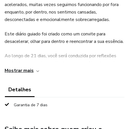
acelerados, muitas vezes seguimos funcionando por fora
enquanto, por dentro, nos sentimos cansadas,
desconectadas e emocionalmente sobrecarregadas.
Este diário guiado foi criado como um convite para
desacelerar, olhar para dentro e reencontrar a sua essência.
Ao longo de 21 dias, você será conduzida por reflexões
profundas, perguntas acolhedoras e exercícios de escrita
Mostrar mais
terapêutica que ajudarão você a:
✨compreender melhor suas emoções
Detalhes
✨ sair do piloto automático
Garantia de 7 dias
✨ fortalecer sua autoestima
✨ desenvolver autoconhecimento