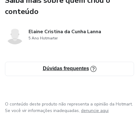
Saiba mais sobre quem criou o
conteúdo
✨ se reconectar com seus sentimentos e necessidades
✨ criar momentos de pausa e autocuidado emocional
Elaine Cristina da Cunha Lanna
5 Ano Hotmarter
Tudo isso em uma experiência leve, sensível e acolhedora.
O que você encontrará:
Dúvidas frequentes
• Reflexões guiadas
• Perguntas de autoconhecimento
O conteúdo deste produto não representa a opinião da Hotmart.
• Espaços para escrita pessoal
Se você vir informações inadequadas,
denuncie aqui
• Exercícios emocionais