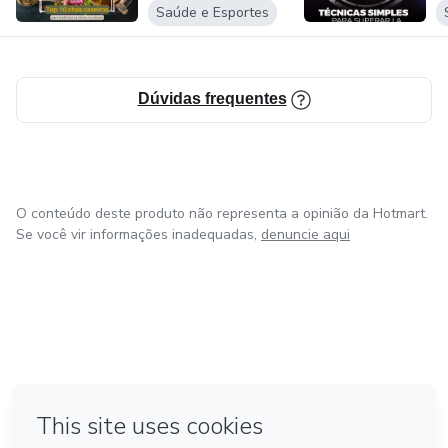
Saúde e Esportes
Dúvidas frequentes
O conteúdo deste produto não representa a opinião da Hotmart.
Se você vir informações inadequadas,
denuncie aqui
em Amsterdam
em Madrid
em Bogotá
Feito com
❤
em Belo Horizonte
na Cidade do México