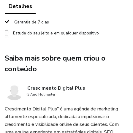
corretamente.
Detalhes
Benefícios Comprovados: Entenda como cada exercício
Garantia de 7 dias
pode ajudar a fortalecer os músculos das costas, promover
Estude do seu jeito e em qualquer dispositivo
a flexibilidade e reduzir a tensão, proporcionando alívio para
suas dores.
Saiba mais sobre quem criou o
Dicas de Prevenção: Aprenda a evitar lesões e manter uma
boa postura no dia a dia, evitando o retorno das dores nas
conteúdo
costas.
Crescimento Digital Plus
Consistência e Bem-Estar: Descubra como a consistência
3 Ano Hotmarter
na prática desses exercícios pode transformar sua
qualidade de vida, permitindo que você volte a desfrutar
Crescimento Digital Plus" é uma agência de marketing
das atividades que gosta.
altamente especializada, dedicada a impulsionar o
crescimento e visibilidade online de seus clientes. Com
Autocuidado: Assuma o controle de sua saúde e bem-
uma equipe experiente em estratégias digitais, SEO,