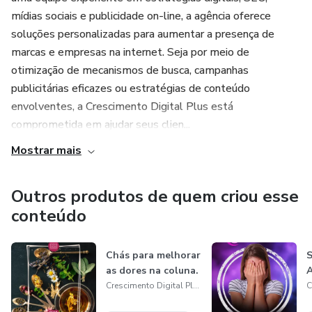
estar. Este eBook oferece as ferramentas necessárias para
mídias sociais e publicidade on-line, a agência oferece
cuidar da sua coluna sem depender constantemente de
soluções personalizadas para aumentar a presença de
medicamentos ou procedimentos invasivos.
marcas e empresas na internet. Seja por meio de
otimização de mecanismos de busca, campanhas
Se você está cansado de viver com dores nas costas e
publicitárias eficazes ou estratégias de conteúdo
quer recuperar uma vida ativa e saudável, "21 Exercícios
envolventes, a Crescimento Digital Plus está
Para Aliviar as Dores na Coluna" é o seu guia essencial.
comprometida em ajudar seus clien...
Comece sua jornada rumo a uma coluna livre de dores hoje
Mostrar mais
mesmo.
Outros produtos de quem criou esse
conteúdo
Chás para melhorar
S
as dores na coluna.
A
Crescimento Digital Plus