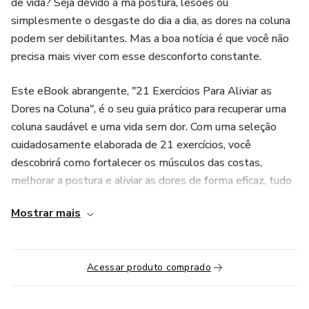
de vida? Seja devido à má postura, lesões ou
simplesmente o desgaste do dia a dia, as dores na coluna
podem ser debilitantes. Mas a boa notícia é que você não
precisa mais viver com esse desconforto constante.
Este eBook abrangente, "21 Exercícios Para Aliviar as
Dores na Coluna", é o seu guia prático para recuperar uma
coluna saudável e uma vida sem dor. Com uma seleção
cuidadosamente elaborada de 21 exercícios, você
descobrirá como fortalecer os músculos das costas,
melhorar a postura e aliviar as dores de forma eficaz, tudo
no conforto da sua casa.
Mostrar mais
O que este eBook oferece:
21 Exercícios Eficazes: Cada exercício foi escolhido por sua
Acessar produto comprado
eficácia em aliviar a dor e melhorar a saúde da coluna, com
instruções detalhadas para garantir que você os realize