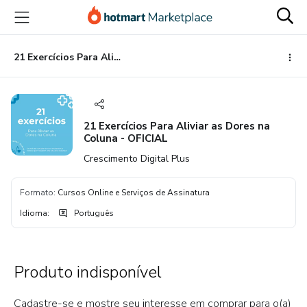
Ir
Ir
Ir
para
para
para
o
o
o
conteúdo
pagamento
rodapé
21 Exercícios Para Aliviar as Dores na Coluna - OFICIAL
principal
21 Exercícios Para Aliviar as Dores na
Coluna - OFICIAL
Crescimento Digital Plus
Formato
:
Cursos Online e Serviços de Assinatura
Idioma
:
Português
Produto indisponível
Cadastre-se e mostre seu interesse em comprar para o(a)