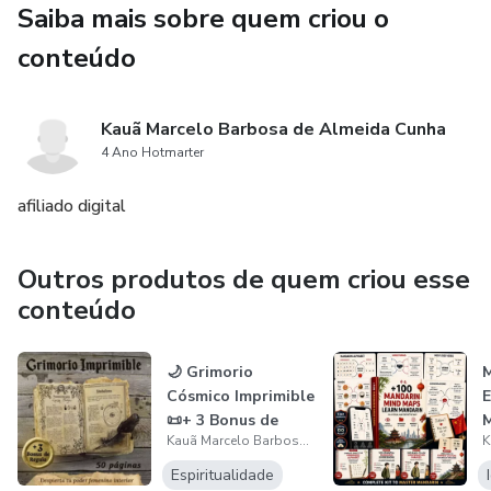
creativas que los niños AMAN.
Saiba mais sobre quem criou o
conteúdo
🎁 Acceso inmediato y contenido 100% digital.
Kauã Marcelo Barbosa de Almeida Cunha
4 Ano Hotmarter
afiliado digital
Outros produtos de quem criou esse
conteúdo
🌙 Grimorio
Cósmico Imprimible
E
📜+ 3 Bonus de
Kauã Marcelo Barbosa de Almeida Cunha
Regalo 🎁 | De...
Espiritualidade