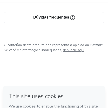
Dúvidas frequentes
O conteúdo deste produto não representa a opinião da Hotmart.
Se você vir informações inadequadas,
denuncie aqui
em Amsterdam
em Madrid
em Bogotá
Feito com
❤
em Belo Horizonte
na Cidade do México