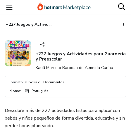
Ir
Ir
Ir
para
para
para
o
o
o
conteúdo
pagamento
rodapé
+227 Juegos y Actividades para Guardería y Preescolar
principal
+227 Juegos y Actividades para Guardería
y Preescolar
Kauã Marcelo Barbosa de Almeida Cunha
Formato
:
eBooks ou Documentos
Idioma
:
Português
Descubre más de 227 actividades listas para aplicar con
bebés y niños pequeños de forma divertida, educativa y sin
perder horas planeando.