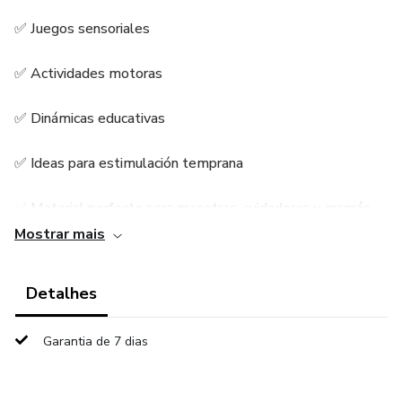
✅ Juegos sensoriales
✅ Actividades motoras
✅ Dinámicas educativas
✅ Ideas para estimulación temprana
✅ Material perfecto para maestras, cuidadoras y mamás
Mostrar mais
📌 Organizado por edades
Detalhes
📌 Fácil de aplicar
📌 Ideal para guarderías, maternal y educación infantil
Garantia de 7 dias
💡 Ahorra tiempo y transforma tus clases con actividades