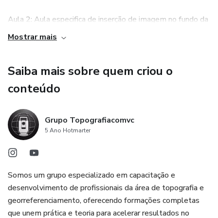
Descrições
Aula 2: Aula especifica de inserção de imagem no fundo da
Desenho estender linha
coletora
Mostrar mais
Desenhos no MAPA
4 - Acesso a edição e revisões dos guias práticos
Saiba mais sobre quem criou o
Divisão de área
Os Guias práticos vão te ajudar a ter:
conteúdo
Estaqueamento de Linha ou Eixo
Acesso rápido das ferramentas
Grupo Topografiacomvc
Estaqueamento MAPA
5 Ano Hotmarter
Agilidade na execução os trabalhos
Exportar para Google Earth
Segurança em campo
Importar/Exportar DWG
Somos um grupo especializado em capacitação e
desenvolvimento de profissionais da área de topografia e
Diferenciação
Informações de uma linha
georreferenciamento, oferecendo formações completas
que unem prática e teoria para acelerar resultados no
Melhoria no desenvolvimento