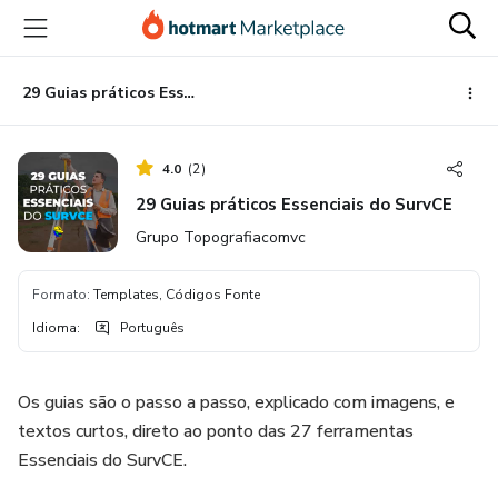
Ir
Ir
Ir
para
para
para
o
o
o
conteúdo
pagamento
rodapé
29 Guias práticos Essenciais do SurvCE
principal
4.0
(
2
)
29 Guias práticos Essenciais do SurvCE
Grupo Topografiacomvc
Formato
:
Templates, Códigos Fonte
Idioma
:
Português
Os guias são o passo a passo, explicado com imagens, e
textos curtos, direto ao ponto das 27 ferramentas
Essenciais do SurvCE.