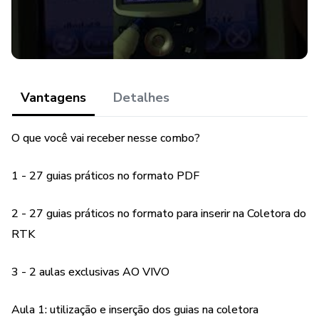
Armazenamento de Estacas
Atributos da linha
Vantagens
Detalhes
Atributos e exportação LAT LONG
O que você vai receber nesse combo?
Azimute e Distancia 3D
1 - 27 guias práticos no formato PDF
Calculo de Área
Calculo de volume
2 - 27 guias práticos no formato para inserir na Coletora do
RTK
Códigos especiais
3 - 2 aulas exclusivas AO VIVO
Curva de nível
Aula 1: utilização e inserção dos guias na coletora