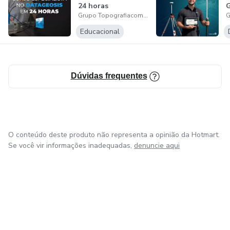
24 horas
G
Grupo Topografiacomvc
P
Educacional
Dúvidas frequentes
O conteúdo deste produto não representa a opinião da Hotmart.
Se você vir informações inadequadas,
denuncie aqui
em Bogotá
em Amsterdam
em Madrid