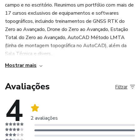
Levantamento com o RTK
campo e no escritório. Reunimos um portfólio com mais de
17 cursos exclusivos de equipamentos e softwares
Redução de despesas
Levantamento Automático
topográficos, incluindo treinamentos de GNSS RTK do
Zero ao Avançado, Drone do Zero ao Avançado, Estação
Jeito pratico de utilizar as ferramentas
Locação
Total do Zero ao Avançado, AutoCAD Método LMTA
(linha de montagem topográfica no AutoCAD), além da
Melhorar sua forma de agir com o RTK
Locação de eixo ou linha com offset
Sala Técnica e divers...
Nivelamento de cota
Aumentar sua produção
Mostrar mais
Offset de alinhamento por 2 pontos
Remover o medo de utilizar as ferramentas
Avaliações
Filtrar
4
Offset por Azimute
Transformar
2 avaliações
Transformar UTM em Topográfica Local (incluso apenas
nesse combo)