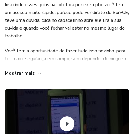
Inserindo esses guias na coletora por exemplo, você tem
um acesso muito rápido, porque pode ver direto do SurvCE,
teve uma duvida, clica no capacetinho abre ele tira a sua
duvida e quando você fechar vai estar no mesmo lugar do
trabalho.
Você tem a oportunidade de fazer tudo isso sozinho, para
ter maior segurança em campo, sem depender de ninguem
Mostrar mais
Eles são simples e fáceis de serem utilizados.
As principais ferramentas que você vai aprender são:
Imagem no fundo da coletora
Alteração de sistema de coordenadas
Alteração de descrições automática