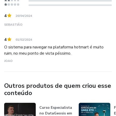
Eles estão disponíveis nos formatos PDF e HTML (para
inserir dentro da coletora de dados)
4
20/04/2024
SEBASTIÃO
4
01/02/2024
O sistema para navegar na plataforma hotmart é muito
ruim, no meu ponto de vista péssimo.
JOAO
Outros produtos de quem criou esse
conteúdo
Curso Especialista
F
no DataGeosis em
E