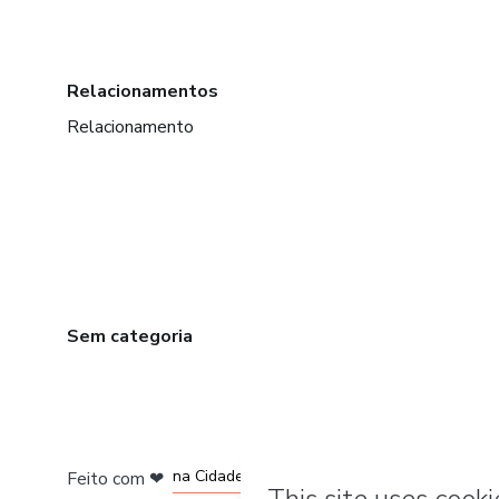
Relacionamentos
Relacionamento
Sem categoria
em Bogotá
em Amsterdam
em Madrid
na Cidade do México
Feito com
❤