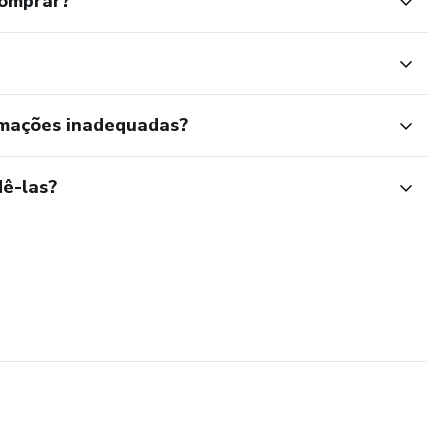
comprar?
rmações inadequadas?
ê-las?