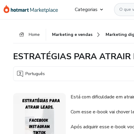
Ir
Ir
Ir
Categorias
para
para
para
o
o
o
conteúdo
pagamento
rodapé
Home
Marketing e vendas
Marketing dig
principal
ESTRATÉGIAS PARA ATRAIR
Português
Está com dificuldade em atrai
Com esse e-book vai chover le
Após adquirir esse e-book você