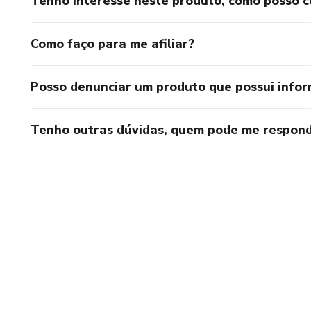
Tenho interesse neste produto, como posso 
Como faço para me afiliar?
Posso denunciar um produto que possui info
Tenho outras dúvidas, quem pode me respond