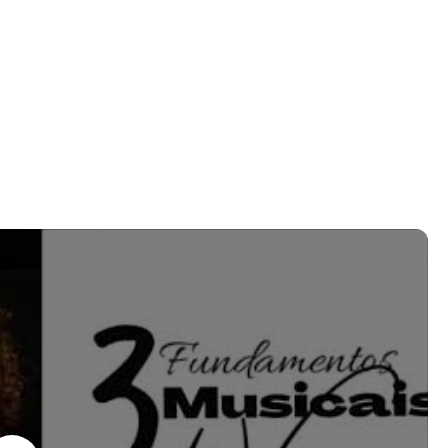
stinados para cada fundamento e ainda exercícios para
 dia