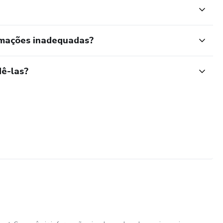
rmações inadequadas?
ê-las?