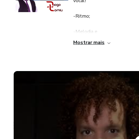
vocal!
-Ritmo;
-Melodia e
Mostrar mais
-Harmonia
Curso recheado de Módulos de
trabalhar cada um no seu dia-a