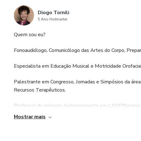
Diogo Tornili
5 Ano Hotmarter
Quem sou eu?
Fonoaudiólogo, Comunicólogo das Artes do Corpo, Prepa
Especialista em Educação Musical e Motricidade Orofacia
Palestrante em Congresso, Jornadas e Simpósios da área 
Recursos Terapêuticos.
Professor do primeiro Aprimoramento em LASERterapia 
Mostrar mais
Professor do curso de LASERterapia e Voz
CEO da Escola de Música La Musique