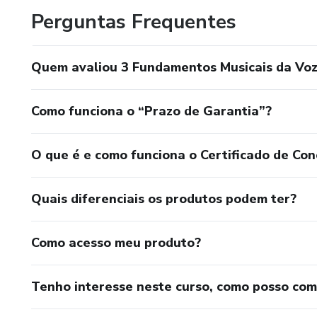
Perguntas Frequentes
O que vou trazer para vocês?
Cursos na Àrea de Voz para Fonoaudiólogos, professores
Quem avaliou 3 Fundamentos Musicais da Vo
Venha mostrar a sua melhor versão vocal!!
Como funciona o “Prazo de Garantia”?
O que é e como funciona o Certificado de Con
Quais diferenciais os produtos podem ter?
Como acesso meu produto?
Tenho interesse neste curso, como posso co