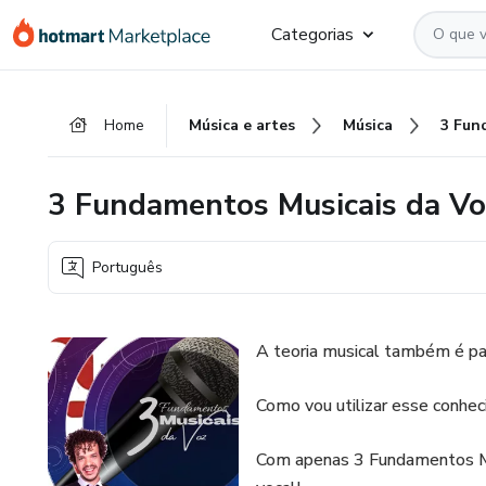
Ir
Ir
Ir
Categorias
para
para
para
o
o
o
conteúdo
pagamento
rodapé
Home
Música e artes
Música
principal
3 Fundamentos Musicais da Vo
Português
A teoria musical também é pa
Como vou utilizar esse conhec
Com apenas 3 Fundamentos Mu