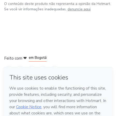
O conteúdo deste produto não representa a opinião da Hotmart.
Se você vir informações inadequadas,
denuncie aqui
em Amsterdam
em Madrid
em Bogotá
Feito com
❤
em Belo Horizonte
na Cidade do México
Conheça a Hotmart
Idioma
Português