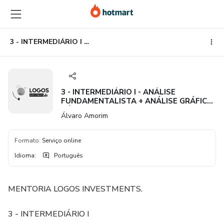
Ir
Ir
Ir
para
para
para
o
o
o
conteúdo
pagamento
rodapé
3 - INTERMEDIÁRIO I - ANÁLISE FUNDAMENTALISTA + ANÁLISE GRÁFICA BÁSICA
principal
3 - INTERMEDIÁRIO I - ANÁLISE
FUNDAMENTALISTA + ANÁLISE GRÁFICA
BÁSICA
Álvaro Amorim
Formato
:
Serviço online
Idioma
:
Português
MENTORIA LOGOS INVESTMENTS.
3 - INTERMEDIÁRIO I