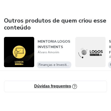
Outros produtos de quem criou esse
conteúdo
MENTORIA LOGOS
5
INVESTMENTS
I
Álvaro Amorim
Á
Finanças e Investimentos
Dúvidas frequentes