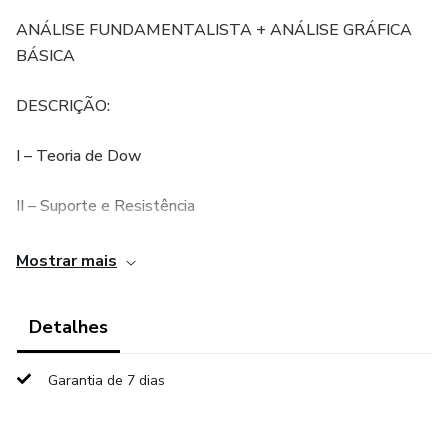
ANÁLISE FUNDAMENTALISTA + ANÁLISE GRÁFICA
BÁSICA
DESCRIÇÃO:
I – Teoria de Dow
II – Suporte e Resistência
III – Teoria de Elliot
Mostrar mais
III – Tipos de Gráfico
Detalhes
IV – Linhas de Tendência
Garantia de 7 dias
V – Canais