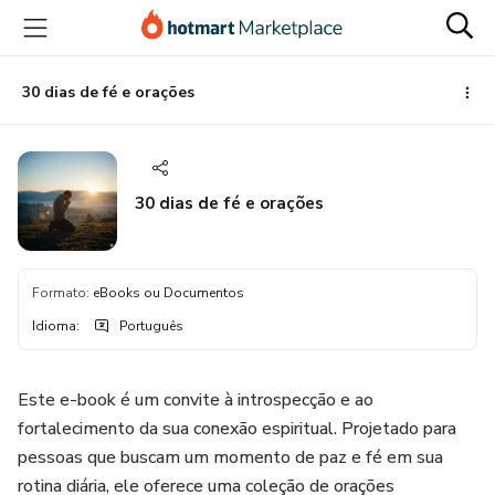
Ir
Ir
Ir
para
para
para
o
o
o
conteúdo
pagamento
rodapé
30 dias de fé e orações
principal
30 dias de fé e orações
Formato
:
eBooks ou Documentos
Idioma
:
Português
Este e-book é um convite à introspecção e ao
fortalecimento da sua conexão espiritual. Projetado para
pessoas que buscam um momento de paz e fé em sua
rotina diária, ele oferece uma coleção de orações