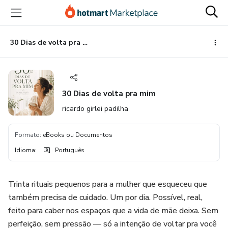
Ir
Ir
Ir
para
para
para
o
o
o
conteúdo
pagamento
rodapé
30 Dias de volta pra mim
principal
30 Dias de volta pra mim
ricardo girlei padilha
Formato
:
eBooks ou Documentos
Idioma
:
Português
Trinta rituais pequenos para a mulher que esqueceu que
também precisa de cuidado. Um por dia. Possível, real,
feito para caber nos espaços que a vida de mãe deixa. Sem
perfeição, sem pressão — só a intenção de voltar pra você