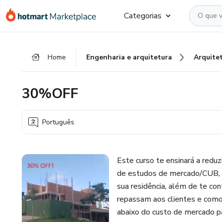
Ir
Ir
Ir
Categorias
para
para
para
o
o
o
conteúdo
pagamento
rodapé
Home
Engenharia e arquitetura
Arquite
principal
30%OFF
Português
Este curso te ensinará a redu
de estudos de mercado/CUB, e
sua residência, além de te co
repassam aos clientes e como
abaixo do custo de mercado pa