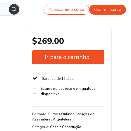
Acessar meu curso
Criar um curso
$269.00
Ir para o carrinho
Garantia de 15 dias
Estude do seu jeito e em qualquer
dispositivo
Formato
:
Cursos Online e Serviços de
Assinatura . Arquitetura
Categoria
:
Casa e Construção