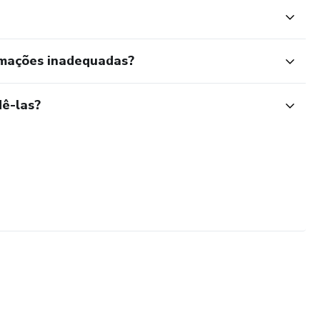
rmações inadequadas?
ê-las?