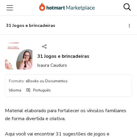
Ir
Ir
Ir
para
para
para
o
o
o
conteúdo
pagamento
rodapé
31 Jogos e brincadeiras
principal
31 Jogos e brincadeiras
Isaura Cauduro
Formato
:
eBooks ou Documentos
Idioma
:
Português
Material elaborado para fortalecer os vínculos familiares
de forma divertida e criativa.
Aqui você vai encontrar 31 sugestões de jogos e