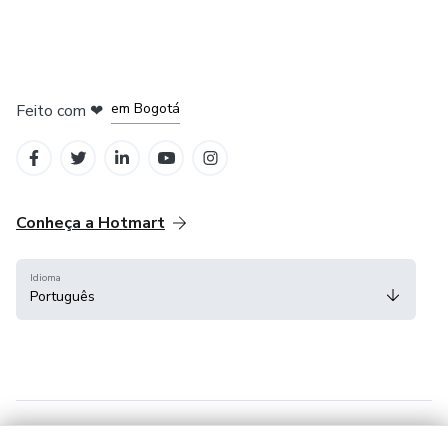
em Amsterdam
em Madrid
em Bogotá
Feito com
❤
em Belo Horizonte
na Cidade do México
Conheça a Hotmart
Idioma
Português