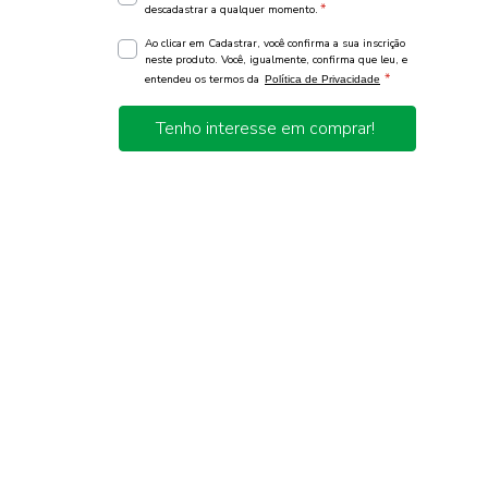
*
descadastrar a qualquer momento.
Ao clicar em Cadastrar, você confirma a sua inscrição
neste produto. Você, igualmente, confirma que leu, e
*
entendeu os termos da
Política de Privacidade
Tenho interesse em comprar!