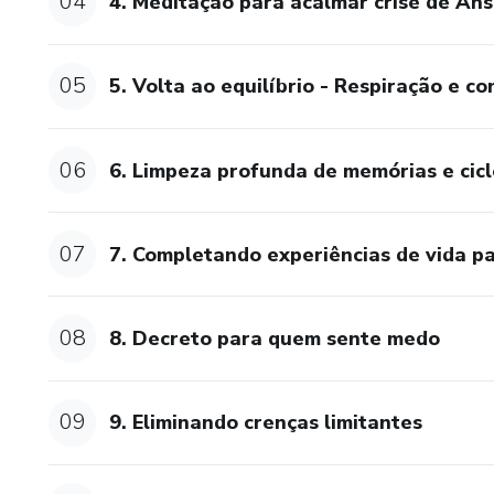
04
4. Meditação para acalmar crise de An
05
5. Volta ao equilíbrio - Respiração e c
06
6. Limpeza profunda de memórias e cicl
07
7. Completando experiências de vida p
08
8. Decreto para quem sente medo
09
9. Eliminando crenças limitantes