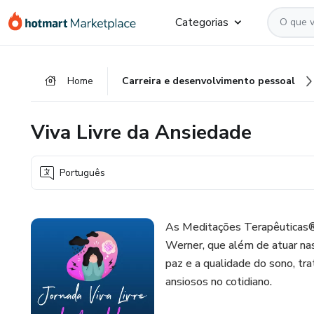
Ir
Ir
Ir
Categorias
para
para
para
o
o
o
conteúdo
pagamento
rodapé
Home
Carreira e desenvolvimento pessoal
principal
Viva Livre da Ansiedade
Português
As Meditações Terapêuticas®
Werner, que além de atuar nas
paz e a qualidade do sono, tr
ansiosos no cotidiano.