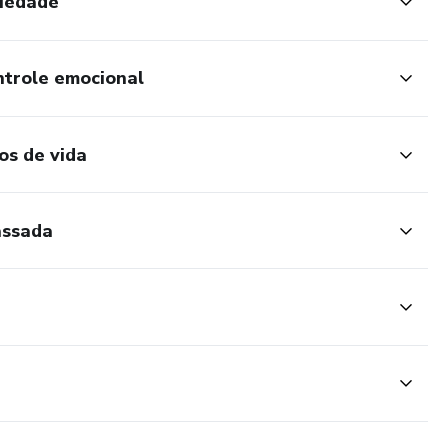
siedade
ontrole emocional
os de vida
assada