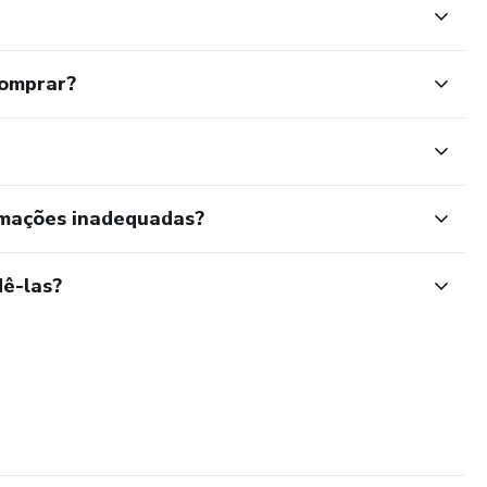
comprar?
rmações inadequadas?
ê-las?