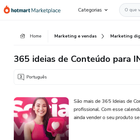
Ir
Ir
Ir
Categorias
para
para
para
o
o
o
conteúdo
pagamento
rodapé
Home
Marketing e vendas
Marketing dig
principal
365 ideias de Conteúdo par
Português
São mais de 365 Ideias de Con
profissional. Com esse calendá
ainda vender o seu produto se