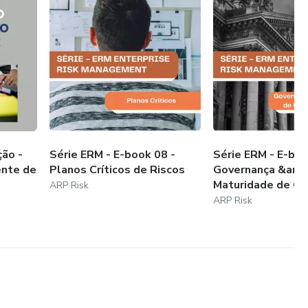
ão -
Série ERM - E-book 08 -
Série ERM - E-boo
ente de
Planos Críticos de Riscos
Governança &amp
Maturidade de Ges
ARP Risk
ARP Risk
obal de Tomada de Riscos