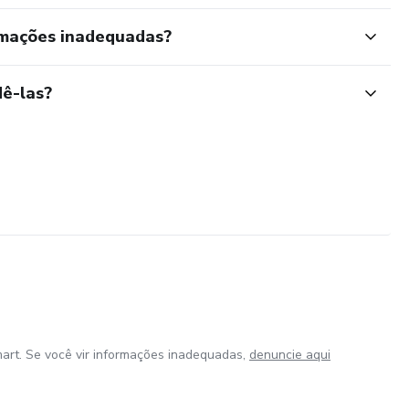
rmações inadequadas?
ê-las?
art. Se você vir informações inadequadas,
denuncie aqui