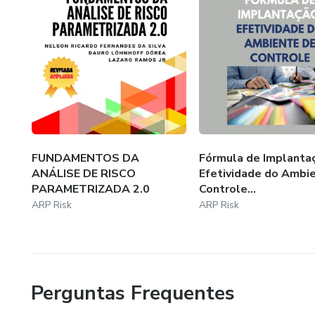
- Definir os indicadores críticos
- Definição de Capacidade Global de Tomada de Riscos
- Definição de Capacidade de Retenção
- Definição de Limite de Retenção
FUNDAMENTOS DA
Fórmula de Implantaç
- Definição de Limite de Transferência
ANÁLISE DE RISCO
Efetividade do Ambi
PARAMETRIZADA 2.0
Controle...
- Apresentação da Tabela de Indicadores Críticos
ARP Risk
ARP Risk
- Definição de Limite de Retenção de Riscos
- Explanação de um modelo de cálculo da Capacidade Gl
Perguntas Frequentes