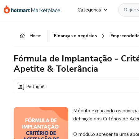
Ir
Ir
Ir
Categorias
para
para
para
o
o
o
conteúdo
pagamento
rodapé
Home
Finanças e negócios
Empreendedo
principal
Fórmula de Implantação - Crité
Apetite & Tolerância
Português
Módulo explicando os principa
definição dos Critérios de Ace
O módulo apresenta uma abor