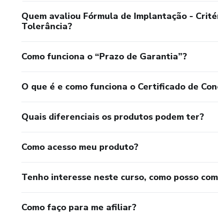
- Explanação de um modelo de cálculo do Limite de Ret
Quem avaliou Fórmula de Implantação - Critér
Tolerância?
- Apresentação da estrutura do processo de avaliação dos
- Apresentação da estrutura do processo de avaliação dos 
Como funciona o “Prazo de Garantia”?
O que é e como funciona o Certificado de Con
Quais diferenciais os produtos podem ter?
Como acesso meu produto?
Tenho interesse neste curso, como posso co
Como faço para me afiliar?