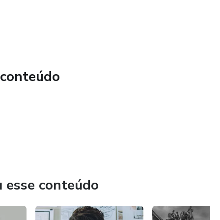
 conteúdo
lerância a Risco utilizando o Canvas Business Model
u esse conteúdo