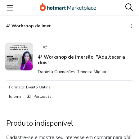
Ir
Ir
Ir
para
para
para
o
o
o
conteúdo
pagamento
rodapé
4º Workshop de imersão: "Adultecer a dois"
principal
4º Workshop de imersão: "Adultecer a
dois"
Daniela Guimarães Teixeira Migliari
Formato
:
Evento Online
Idioma
:
Português
Produto indisponível
Cadastre-se e mostre seu interesse em comprar para o(a)