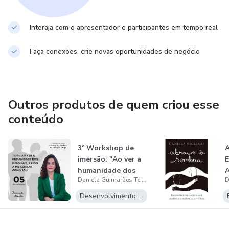
Interaja com o apresentador e participantes em tempo real
Faça conexões, crie novas oportunidades de negócio
Outros produtos de quem criou esse
conteúdo
3º Workshop de
A
imersão: "Ao ver a
E
humanidade dos
A
Daniela Guimarães Teixeira Migliari
meus pais,...
I
I
Desenvolvimento Pessoal