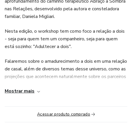
aprofundamento do caminho terapêutico Abraço à Sombra
nas Relações, desenvolvido pela autora e consteladora
familiar, Daniela Migliari.
Nesta edição, o workshop tem como foco a relação a dois
- seja para quem tem um companheiro, seja para quem
está sozinho: "Adultecer a dois".
Falaremos sobre o amadurecimento a dois em uma relação
de casal, além de diversos temas desse universo, como as
projeções que acontecem naturalmente sobre os parceiros
no casal, o encontro com a realidade e como lidar com os
Mostrar mais
desgastes naturais das demandas do dia a dia, dos filhos e
da responsabilidade de formar uma família.
Como duas crianças feridas podem se encontrar de forma
Acessar produto comprado
mais leve, natural e fluida em meio aos desafios da Vida a
Dois e amadurecer?