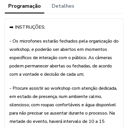
Programação
Detalhes
Nas relações a dois, é muito mais frequente do que
gostaríamos de admitir que as crianças feridas
transbordem nos atos dos adultos.
➡️ INSTRUÇÕES:
Sim, adultos trabalham, se desenvolvem
- Os microfones estarão fechados pela organização do
intelectualmente, podem casar, ter filhos e prosperar
workshop, e poderão ser abertos em momentos
financeiramente. Isso tudo nem sempre é sinônimo de
específicos de interação com o público. As câmeras
tornar-se adulto no âmago psíquico e emocional.
podem permanecer abertas ou fechadas, de acordo
com a vontade e decisão de cada um;
“Tornar-se adulto” no campo relacional demanda conhecer
a criança ferida interior. Muitas vezes, ela age de forma
- Procure assistir ao workshop com atenção dedicada,
perigosa. Mimada, ela pode - num momento de
em estado de presença, num ambiente calmo,
inconsciência - tomar controle e levar as relações por
silencioso, com roupas confortáveis e água disponível
caminhos de muito desgaste.
para não precisar se ausentar durante o processo. Na
metade do evento, haverá intervalo de 10 a 15
Vinculada aos lugares de dor do passado, ela resiste a sair