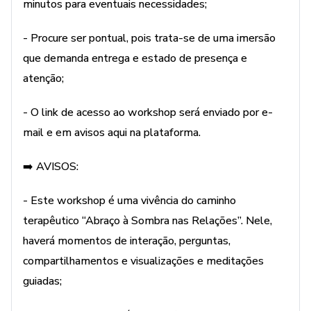
da condição de frágil e ser cuidada como exige. É um buraco
minutos para eventuais necessidades;
imenso, ninguém nega! Então, ela precisa ser cuidada... por
- Procure ser pontual, pois trata-se de uma imersão
quem?
que demanda entrega e estado de presença e
Aí, o “ponto de virada”: A cura - atitude renovada - vem de
atenção;
uma decisão firmada no cadinho de cada passo seguinte,
quando o ser, a cada dia mais inteiro, diz: “Nisso aqui, EU
- O link de acesso ao workshop será enviado por e-
cuido da minha criança ferida. Pelo bem e saúde da minha
mail e em avisos aqui na plataforma.
relação a dois, desisto de passar essa “conta alta” do
passado sofrido pro meu parceiro pagar”.
➡️ AVISOS:
No workshop, vamos focar em localizar a dor da criança
- Este workshop é uma vivência do caminho
ferida, mostrar como atua nessa relação.
terapêutico “Abraço à Sombra nas Relações”. Nele,
haverá momentos de interação, perguntas,
compartilhamentos e visualizações e meditações
guiadas;