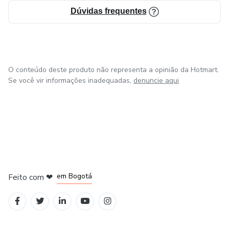
Dúvidas frequentes
O conteúdo deste produto não representa a opinião da Hotmart.
Se você vir informações inadequadas,
denuncie aqui
em Amsterdam
em Madrid
em Bogotá
Feito com
❤
em Belo Horizonte
na Cidade do México