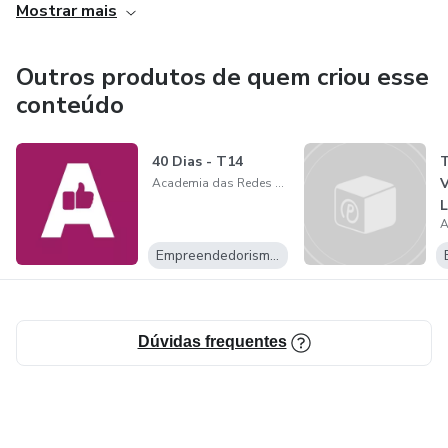
- Venda para o cliente ideal, aprenda a encontrá-lo nas
Mostrar mais
redes sociais totalmente na prática.
Outros produtos de quem criou esse
- Os segredos das redes sociais que nunca te contaram,
conteúdo
descubra e aumente seu faturamento.
40 Dias - T14
Academia das Redes Sociais
Empreendedorismo Digital
Dúvidas frequentes