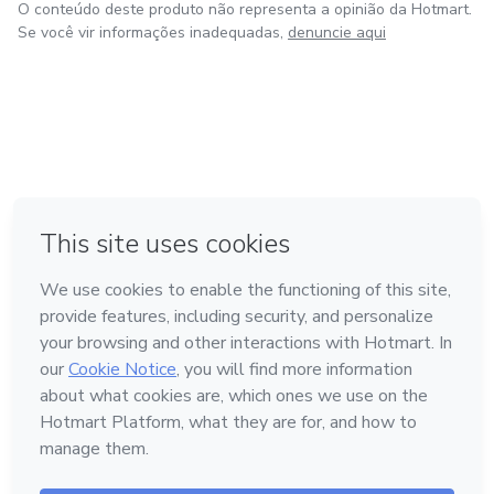
O conteúdo deste produto não representa a opinião da Hotmart.
Se você vir informações inadequadas,
denuncie aqui
em Amsterdam
em Madrid
em Bogotá
Feito com
❤
em Belo Horizonte
na Cidade do México
Conheça a Hotmart
Idioma
Português