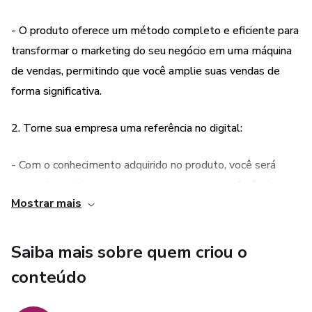
- O produto oferece um método completo e eficiente para
transformar o marketing do seu negócio em uma máquina
de vendas, permitindo que você amplie suas vendas de
forma significativa.
2. Torne sua empresa uma referência no digital:
- Com o conhecimento adquirido no produto, você será
capaz de posicionar sua empresa como uma referência no
Mostrar mais
ambiente digital, aumentando sua visibilidade e atraindo
mais clientes.
Saiba mais sobre quem criou o
3. Acesso facilitado mesmo para iniciantes:
conteúdo
- Mesmo que você não tenha conhecimento prévio sobre