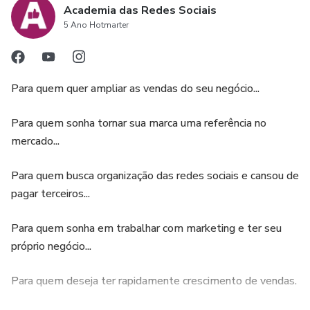
marketing digital ou tenha pouco tempo disponível para
Academia das Redes Sociais
5 Ano Hotmarter
fazer um curso extenso, o produto foi desenvolvido de
forma a ser acessível e compreensível para iniciantes,
permitindo que qualquer pessoa possa aproveitar os
benefícios oferecidos.
Para quem quer ampliar as vendas do seu negócio...
Para quem sonha tornar sua marca uma referência no
mercado...
Para quem busca organização das redes sociais e cansou de
pagar terceiros...
Para quem sonha em trabalhar com marketing e ter seu
próprio negócio...
Para quem deseja ter rapidamente crescimento de vendas.