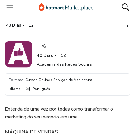
Ir
Ir
Ir
para
para
para
o
o
o
conteúdo
pagamento
rodapé
40 Dias - T12
principal
40 Dias - T12
Academia das Redes Sociais
Formato
:
Cursos Online e Serviços de Assinatura
Idioma
:
Português
Entenda de uma vez por todas como transformar o
marketing do seu negócio em uma
MÁQUINA DE VENDAS.