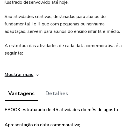
ilustrado desenvolvido até hoje.
São atividades criativas, destinadas para alunos do
fundamental I e II, que com pequenas ou nenhuma
adaptação, servem para alunos do ensino infantil e médio.
A estrutura das atividades de cada data comemorativa é a
seguinte:
Apresentação da data comemorativa;
Mostrar mais
Brainstorm;
Vantagens
Detalhes
Atividade de leitura;
EBOOK estruturado de 45 atividades do mês de agosto
Atividade de produção;
Feedback.
Apresentação da data comemorativa;