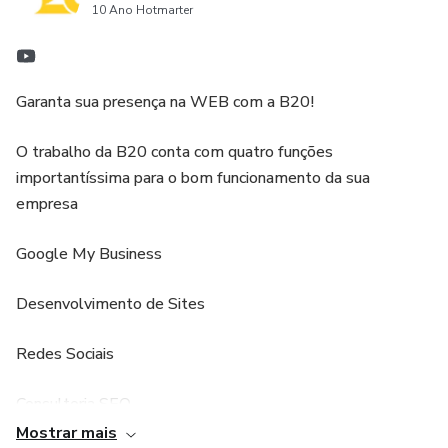
10 Ano Hotmarter
100 Imagens;
25 smartarts;
Garanta sua presença na WEB com a B20!
Datas comemorativas com atividades no livro:
O trabalho da B20 conta com quatro funções
Dia Nacional do Selo
importantíssima para o bom funcionamento da sua
empresa
Dia do Capoeirista
Google My Business
Dia do Tintureiro
Desenvolvimento de Sites
Dia do Padre
Redes Sociais
Dia Nacional da Saúde
Consultoria SEO
Mostrar mais
Dia Nacional dos Profissionais