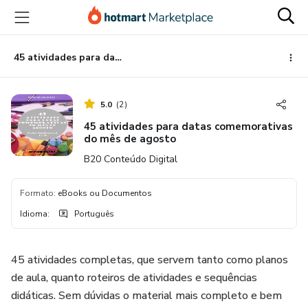
Ir
Ir
Ir
para
para
para
o
o
o
conteúdo
pagamento
rodapé
45 atividades para datas comemorativas do mês de agosto
principal
5.0
(
2
)
45 atividades para datas comemorativas
do mês de agosto
B20 Conteúdo Digital
Formato
:
eBooks ou Documentos
Idioma
:
Português
45 atividades completas, que servem tanto como planos
de aula, quanto roteiros de atividades e sequências
didáticas. Sem dúvidas o material mais completo e bem