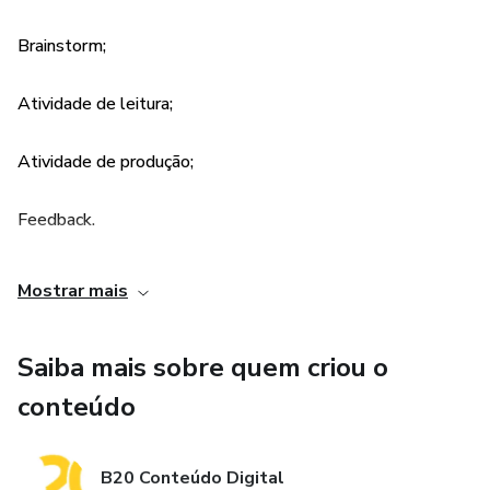
São:
Brainstorm;
45 atividades;
Atividade de leitura;
45 datas comemorativas abordadas;
Atividade de produção;
182 páginas;
Feedback.
100 Imagens;
Conteúdo:
Mostrar mais
25 smartarts;
45 atividades;
Saiba mais sobre quem criou o
45 datas comemorativas abordadas;
conteúdo
182 páginas;
B20 Conteúdo Digital