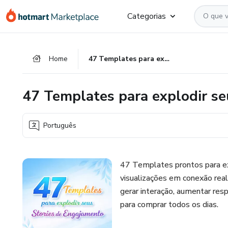
Ir
Ir
Ir
Categorias
para
para
para
o
o
o
conteúdo
pagamento
rodapé
Home
47 Templates para explodir seus Stories de Engajamento
principal
47 Templates para explodir se
Português
47 Templates prontos para ex
visualizações em conexão real
gerar interação, aumentar resp
para comprar todos os dias.