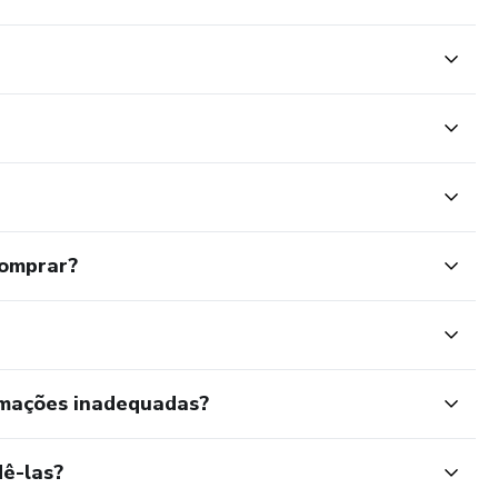
comprar?
rmações inadequadas?
ê-las?