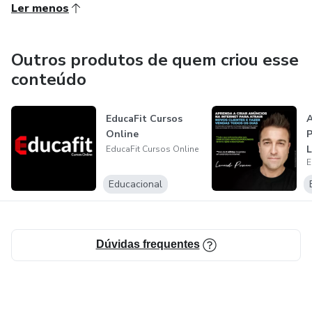
Ler menos
Outros produtos de quem criou esse
conteúdo
EducaFit Cursos
A
Online
P
L
EducaFit Cursos Online
E
Educacional
Dúvidas frequentes