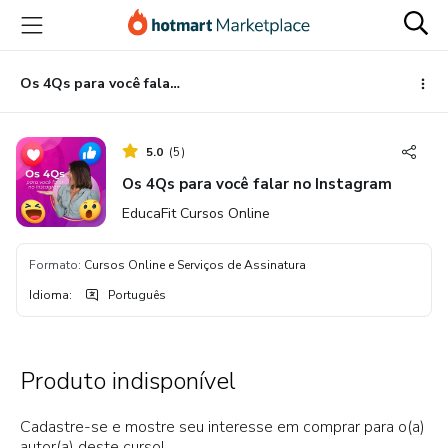
Ir
Ir
Ir
para
para
para
o
o
o
conteúdo
pagamento
rodapé
Os 4Qs para você falar no Instagram
principal
5.0
(
5
)
Os 4Qs para você falar no Instagram
EducaFit Cursos Online
Formato
:
Cursos Online e Serviços de Assinatura
Idioma
:
Português
Produto indisponível
Cadastre-se e mostre seu interesse em comprar para o(a)
autor(a) deste curso!