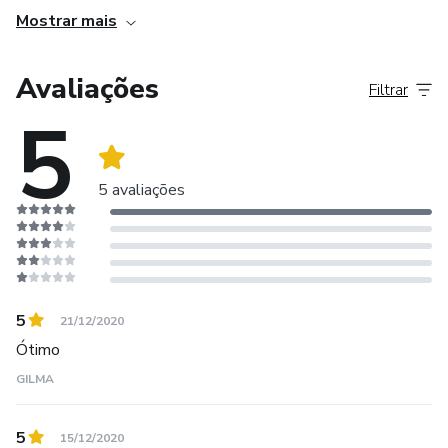
Mostrar mais
Venha conhecer a Plataforma de Cursos que VIROU
FEBRE no MERCADO FITNESS entre Profissionais.
Avaliações
Filtrar
5
O seu próximo nível está à um clique de você! 💪
5 avaliações
5
21/12/2020
Ótimo
GILMA
5
15/12/2020