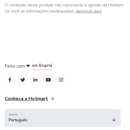
O conteúdo deste produto não representa a opinião da Hotmart.
Se você vir informações inadequadas,
denuncie aqui
em Amsterdam
em Madrid
em Bogotá
Feito com
❤
em Belo Horizonte
na Cidade do México
Conheça a Hotmart
Idioma
Português