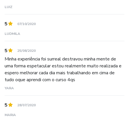
LUIZ
5
07/10/2020
LUDMILA
5
25/08/2020
Minha experiência foi surreal destravou minha mente de
uma forma espetacular estou realmente muito realizada e
espero melhorar cada dia mais trabalhando em cima de
tudo oque aprendi com o curso 4qs
YARA
5
28/07/2020
MARIA