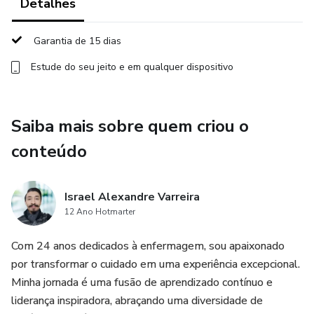
Detalhes
Construa uma marca que traduza sua história, sua paixão e
Garantia de 15 dias
sua essência.
Estude do seu jeito e em qualquer dispositivo
Torne-se uma referência, criando conexão verdadeira com
quem importa.
Saiba mais sobre quem criou o
Módulo 3: Cliente Certo
conteúdo
Como identificar e entender o público ideal para sua oferta.
Israel Alexandre Varreira
Métodos simples para criar conexão emocional com seus
12 Ano Hotmarter
clientes.
Com 24 anos dedicados à enfermagem, sou apaixonado
Módulo 4: Produto Certo
por transformar o cuidado em uma experiência excepcional.
Minha jornada é uma fusão de aprendizado contínuo e
Desenvolvimento de um produto ou serviço alinhado às
liderança inspiradora, abraçando uma diversidade de