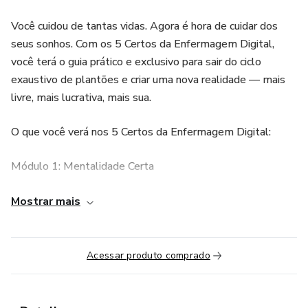
Você cuidou de tantas vidas. Agora é hora de cuidar dos
seus sonhos. Com os 5 Certos da Enfermagem Digital,
você terá o guia prático e exclusivo para sair do ciclo
exaustivo de plantões e criar uma nova realidade — mais
livre, mais lucrativa, mais sua.
O que você verá nos 5 Certos da Enfermagem Digital:
Módulo 1: Mentalidade Certa
Superando barreiras emocionais e desenvolvendo
Mostrar mais
resiliência para os desafios digitais.
Técnicas práticas para gerenciamento de tempo e
Acessar produto comprado
produtividade.
Módulo 2: Marca Certa