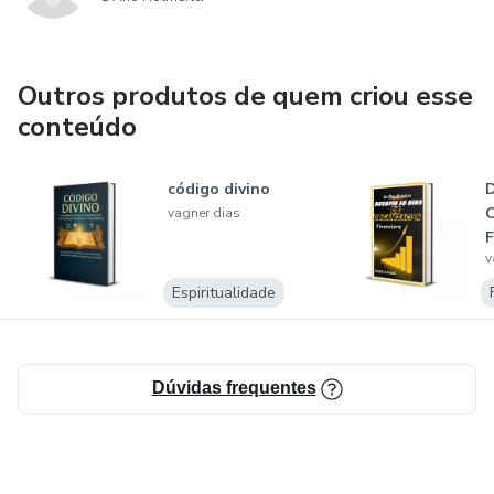
Outros produtos de quem criou esse
conteúdo
código divino
D
O
vagner dias
F
v
Espiritualidade
Dúvidas frequentes