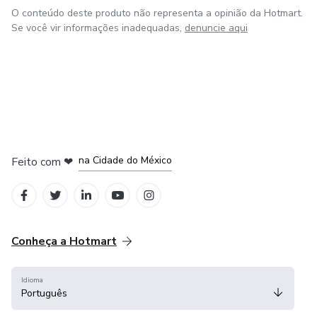
O conteúdo deste produto não representa a opinião da Hotmart.
Se você vir informações inadequadas,
denuncie aqui
em Bogotá
em Amsterdam
em Madrid
na Cidade do México
Feito com
❤
em Belo Horizonte
Conheça a Hotmart
Idioma
Português