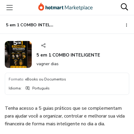
Ir
Ir
Ir
para
para
para
o
o
o
conteúdo
pagamento
rodapé
5 em 1 COMBO INTELIGENTE
principal
5 em 1 COMBO INTELIGENTE
vagner dias
Formato
:
eBooks ou Documentos
Idioma
:
Português
Tenha acesso a 5 guias práticos que se complementam
para ajudar você a organizar, controlar e melhorar sua vida
financeira de forma mais inteligente no dia a dia.