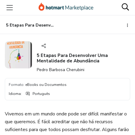
Ir
Ir
Ir
para
para
para
o
o
o
conteúdo
pagamento
rodapé
5 Etapas Para Desenvolver Uma Mentalidade de Abundância
principal
5 Etapas Para Desenvolver Uma
Mentalidade de Abundância
Pedro Barbosa Cherubini
Formato
:
eBooks ou Documentos
Idioma
:
Português
Vivemos em um mundo onde pode ser difícil manifestar o
que queremos. É fácil acreditar que não há recursos
suficientes para que todos possam desfrutar. Alguns farão