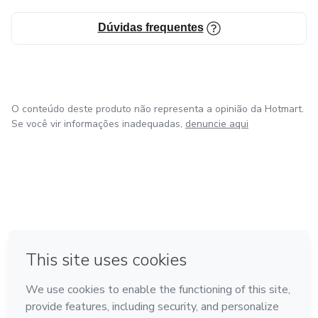
Dúvidas frequentes
O conteúdo deste produto não representa a opinião da Hotmart.
Se você vir informações inadequadas,
denuncie aqui
em Bogotá
em Amsterdam
em Madrid
na Cidade do México
Feito com
❤
em Belo Horizonte