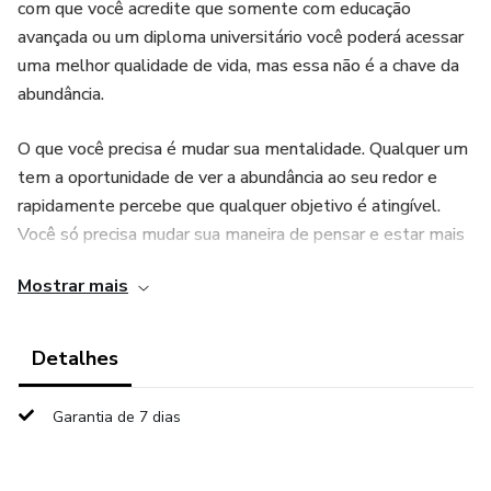
com que você acredite que somente com educação
avançada ou um diploma universitário você poderá acessar
uma melhor qualidade de vida, mas essa não é a chave da
abundância.
O que você precisa é mudar sua mentalidade. Qualquer um
tem a oportunidade de ver a abundância ao seu redor e
rapidamente percebe que qualquer objetivo é atingível.
Você só precisa mudar sua maneira de pensar e estar mais
aberto a receber. Neste guia, você aprenderá a mudar sua
Mostrar mais
mentalidade. Adquirir uma mentalidade de abundância
permitirá que você veja e acesse toda a riqueza disponível
para você.
Detalhes
A abundância pode significar coisas diferentes para
Garantia de 7 dias
pessoas diferentes. É importante que você tenha uma
compreensão clara do que abundância significa para você.
Vamos começar definindo abundância.