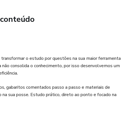
pal de Pádua). Treine o regime disciplinar, hierarquia,
 guarda.
 conteúdo
 Antônio de Pádua (RJ): Foco na LOM-Pádua (Lei Orgânica
dos os cargos da prefeitura entenderem a organização
 município.
Educação: Treinamento especializado no PME (Plano
 transformar o estudo por questões na sua maior ferramenta
CCR do Magistério (Plano de Carreira). O diferencial para
a não consolida o conhecimento, por isso desenvolvemos um
ducação que buscam estabilidade no litoral.
iciência.
1º lugar na busca dos candidatos no RJ?
s, gabaritos comentados passo a passo e materiais de
Inclui questões sobre a Lei 4.315/2024, garantindo que você
do na sua posse. Estudo prático, direto ao ponto e focado na
lizada da Guarda de Pádua.
ntado: Cada resposta remete diretamente ao artigo da lei
ização de prazos, ritos e deveres funcionais.