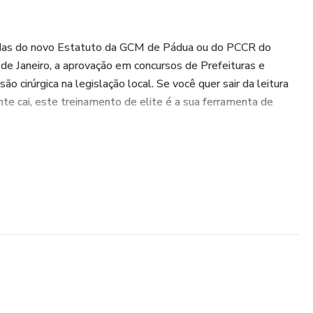
as do novo Estatuto da GCM de Pádua ou do PCCR do
de Janeiro, a aprovação em concursos de Prefeituras e
ão cirúrgica na legislação local. Se você quer sair da leitura
nte cai, este treinamento de elite é a sua ferramenta de
s com foco na literalidade da lei e no perfil das bancas
eino de alto nível para quem não quer perder pontos em
 (600 Questões Comentadas):
 estratégicos focados nos editais ativos no RJ:
de Pádua (RJ): Domínio total da Lei nº 4.315/2024 (Novo