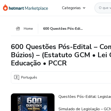
Ir
Ir
Ir
Categorias
para
para
para
o
o
o
conteúdo
pagamento
rodapé
Home
600 Questões Pós-Edital – Combo Rio de Janeiro (Pádua e Búzios) – (Estatuto GCM • Lei Orgânica • Plano Municipal de Educação • PCCR
principal
600 Questões Pós-Edital – Com
Búzios) – (Estatuto GCM • Lei 
Educação • PCCR
Português
Questões Pós-Edital: Legislaç
Simulado de Legislação – GC