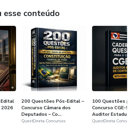
 Material 100% focado na reta final de 2026,
u esse conteúdo
Edital
200 Questões Pós-Edital –
100 Questões pa
– 2026
Concurso Câmara dos
Concurso CGE-SP
Deputados – Co...
Auditor Estadual..
QuestDireta Concursos
QuestDireta Concurs