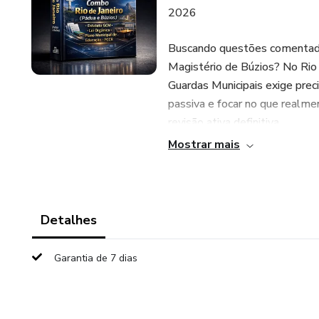
2026
Buscando questões comentad
Magistério de Búzios? No Rio 
Guardas Municipais exige precis
passiva e focar no que realme
revisão ativa definitiva.
Mostrar mais
Nossos cadernos são elaborado
fluminenses, garantindo um tr
detalhes técnicos.
Detalhes
📦 Conteúdo do Treinamento
Garantia de 7 dias
Este pacote reúne 03 cadernos
Questões GCM Santo Antônio 