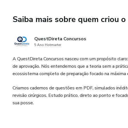
Estatuto da Guarda Civil Munici
atribuições e prerrogativas da
Saiba mais sobre quem criou o
Questões Prefeitura de Santo
Municipal). Essencial para to
administrativa e os poderes do
QuestDireta Concursos
5 Ano Hotmarter
Questões SME Búzios (RJ) – 
A QuestDireta Concursos nasceu com um propósito claro:
Municipal de Educação) e no P
de aprovação. Nós entendemos que a teoria sem a prátic
professores e servidores da e
ecossistema completo de preparação focado na máxima ef
🚀 Por que este material é o 
Criamos cadernos de questões em PDF, simulados inédito
Foco em Legislação Recente: 
revisão cirúrgicos. Estudo prático, direto ao ponto e foca
treine com a norma mais atua
sua posse.
Gabarito Comentado e Fundame
municipal, facilitando a memor