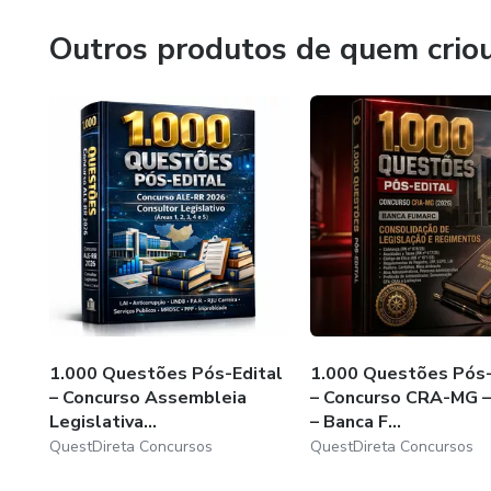
Preparação Tática Pós-Edital:
Outros produtos de quem crio
1.000 Questões Pós-Edital
1.000 Questões Pós-
– Concurso Assembleia
– Concurso CRA-MG 
Legislativa...
– Banca F...
QuestDireta Concursos
QuestDireta Concursos