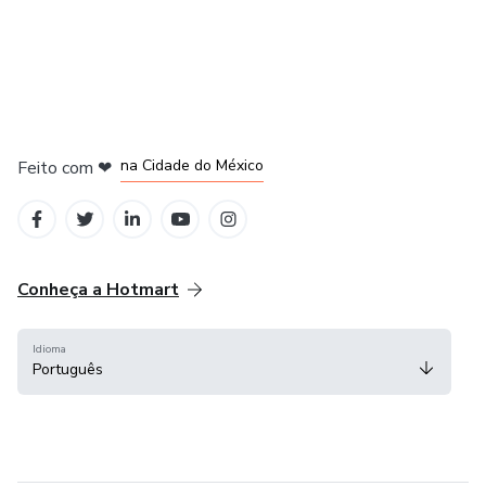
em Bogotá
em Amsterdam
em Madrid
na Cidade do México
Feito com
❤
em Belo Horizonte
Conheça a Hotmart
Idioma
Português