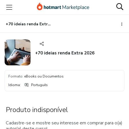
Ir
Ir
Ir
para
para
para
o
o
o
conteúdo
pagamento
rodapé
+70 ideias renda Extra 2026
principal
+70 ideias renda Extra 2026
Formato
:
eBooks ou Documentos
Idioma
:
Português
Produto indisponível
Cadastre-se e mostre seu interesse em comprar para o(a)
autor(a) deste curso!