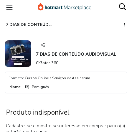
Ir
Ir
Ir
para
para
para
o
o
o
conteúdo
pagamento
rodapé
7 DIAS DE CONTEÚDO AUDIOVISUAL
principal
7 DIAS DE CONTEÚDO AUDIOVISUAL
Cr3ator 360
Formato
:
Cursos Online e Serviços de Assinatura
Idioma
:
Português
Produto indisponível
Cadastre-se e mostre seu interesse em comprar para o(a)
autor(a) deste curso!