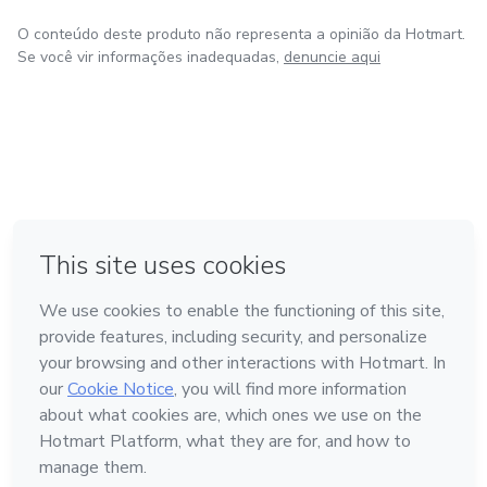
O conteúdo deste produto não representa a opinião da Hotmart.
Se você vir informações inadequadas,
denuncie aqui
em Amsterdam
em Madrid
em Bogotá
Feito com
❤
em Belo Horizonte
na Cidade do México
Conheça a Hotmart
Idioma
Português