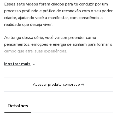
Esses sete vídeos foram criados para te conduzir por um
processo profundo e prático de reconexão com o seu poder
criador, ajudando você a manifestar, com consciência, a
realidade que deseja viver.
Ao longo dessa série, você vai compreender como
pensamentos, emoções e energia se alinham para formar o
campo que atrai suas experiências.
Mostrar mais
Cada etapa foi cuidadosamente desenhada para que você
possa soltar bloqueios, elevar sua vibração e construir o
seu novo mundo — de dentro para fora.
Acessar produto comprado
🌿 O que você vai encontrar aqui:
7 vídeos em sequência, com explicações claras e exercícios
Detalhes
de aplicação prática.