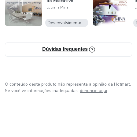
do Executivo
I
Luciane Mina
L
Desenvolvimento Pessoal
Dúvidas frequentes
O conteúdo deste produto não representa a opinião da Hotmart.
Se você vir informações inadequadas,
denuncie aqui