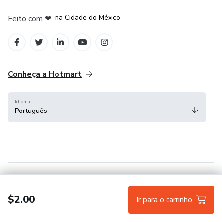
em Bogotá
em Amsterdam
em Madrid
na Cidade do México
Feito com
❤
em Belo Horizonte
Conheça a Hotmart
Idioma
Português
Central de ajuda
Termos
Privacidade
Cookies
$2.00
Ir para o carrinho
Hotmart — 2011-2026 © Todos os direitos reservados.