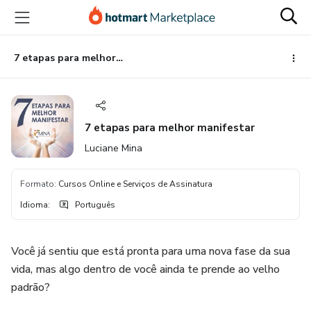
Ir
Ir
Ir
para
para
para
o
o
o
conteúdo
pagamento
rodapé
7 etapas para melhor manifestar
principal
7 etapas para melhor manifestar
Luciane Mina
Formato
:
Cursos Online e Serviços de Assinatura
Idioma
:
Português
Você já sentiu que está pronta para uma nova fase da sua
vida, mas algo dentro de você ainda te prende ao velho
padrão?