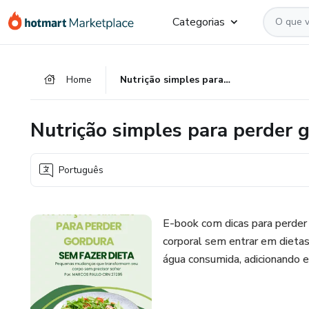
Ir
Ir
Ir
Categorias
para
para
para
o
o
o
conteúdo
pagamento
rodapé
Home
Nutrição simples para perder gordura sem viver em dieta
principal
Nutrição simples para perder 
Português
E-book com dicas para perder
corporal sem entrar em dieta
água consumida, adicionando exe