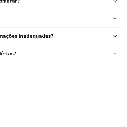
comprar?
rmações inadequadas?
ê-las?